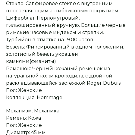
Стекло: Сапфировое стекло с внутренним
просветляющим антибликовым покрытием
Циферблат: Перломутровый,
гильошированный вручную. Большие чёрные
римские часовые индексы и стрелки.
Турбийон в отметке на 19.00 часов.
Безель: Фиксированный в одном положении,
золотистый безель украшен
камнями(фианиты)
Ремешок: Чёрный кожаный ремешок из
Оплата при получении
Подробная
натуральной кожи крокодила, с двойной
консультация
Заказ опласивается
Ответим на все вопросы
после примерки и
и поможем с выбором
раскладывающейся застежкой Roger Dubuis.
осмотра товара
Пол: Женские
Коллекция: Hommage
Сервисное
Превосходное исполнение
Механизм: Механика
обслуживание
На все товары
распространяется
Реплики только
Ремень: Кожа
гарантийные
от ведущих и именитых
обязательства
фабрик
Пол: Женские
Диаметр: 45 мм