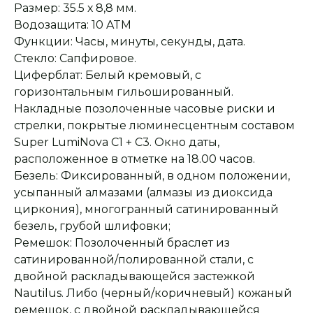
Размер: 35.5 х 8,8 мм.
Водозащита: 10 ATM
Функции: Часы, минуты, секунды, дата.
Стекло: Сапфировое.
Циферблат: Белый кремовый, с
горизонтальным гильошированный.
Накладные позолоченные часовые риски и
стрелки, покрытые люминесцентным составом
Super LumiNova С1 + С3. Окно даты,
расположенное в отметке на 18.00 часов.
Безель: Фиксированный, в одном положении,
усыпанный алмазами (алмазы из диоксида
циркония), многогранный сатинированный
безель, грубой шлифовки;
Ремешок: Позолоченный браслет из
сатинированной/полированной стали, с
Оплата при получении
Подробная
консультация
Заказ опласивается
Ответим на все вопросы
двойной раскладывающейся застежкой
после примерки и
и поможем с выбором
Nautilus. Либо (черный/коричневый) кожаный
осмотра товара
ремешок, с двойной раскладывающейся