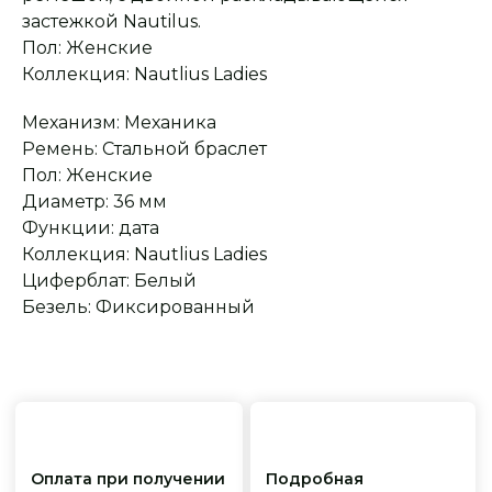
застежкой Nautilus.
Пол: Женские
Сервисное
Превосходное исполнение
обслуживание
На все товары
Коллекция: Nautlius Ladies
распространяется
Реплики только
гарантийные
от ведущих и именитых
обязательства
фабрик
Механизм: Механика
Ремень: Стальной браслет
Пол: Женские
Диаметр: 36 мм
Функции: дата
Коллекция: Nautlius Ladies
Циферблат: Белый
Безель: Фиксированный