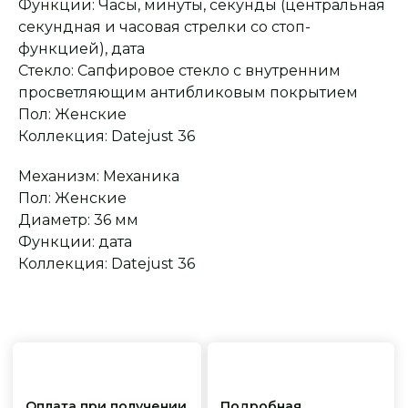
Функции: Часы, минуты, секунды (центральная
секундная и часовая стрелки со стоп-
функцией), дата
Оплата при получении
Подробная
Стекло: Сапфировое стекло с внутренним
консультация
Заказ опласивается
Ответим на все вопросы
после примерки и
и поможем с выбором
просветляющим антибликовым покрытием
осмотра товара
Пол: Женские
Коллекция: Datejust 36
Сервисное
Превосходное исполнение
Механизм: Механика
обслуживание
На все товары
распространяется
Реплики только
Пол: Женские
гарантийные
от ведущих и именитых
обязательства
фабрик
Диаметр: 36 мм
Функции: дата
Коллекция: Datejust 36