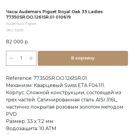
Часы Audemars Piguet Royal Oak 33 Ladies
77350SR.OO.1261SR.01 010619
Audemars Piguet
SKU:
10619
82 000
р.
В корзину
Reference: 77350SR.OO.1261SR.01
Механизм: Кварцевый Swiss ETA F04.111.
Корпус: Сложной конструкции, состоящей из
трех частей: Сатинированная сталь AISI 316L,
частично покрытая розовым золотом методом
PVD
Размер: 33 х 7.2 мм
Водозащита: 10 ATM