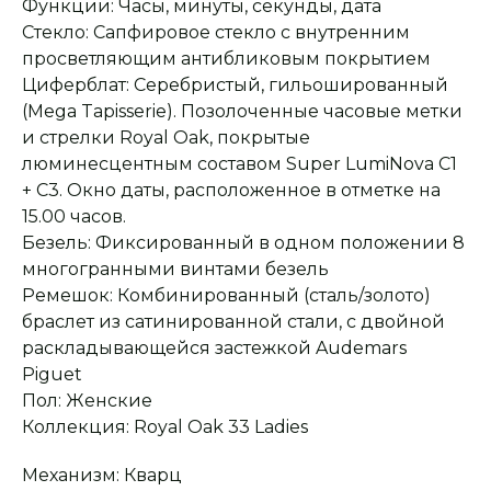
Функции: Часы, минуты, секунды, дата
Стекло: Сапфировое стекло с внутренним
просветляющим антибликовым покрытием
Циферблат: Серебристый, гильошированный
(Mega Tapisserie). Позолоченные часовые метки
и стрелки Royal Oak, покрытые
люминесцентным составом Super LumiNova С1
+ С3. Окно даты, расположенное в отметке на
15.00 часов.
Безель: Фиксированный в одном положении 8
многогранными винтами безель
Ремешок: Комбинированный (сталь/золото)
Оплата при получении
Подробная
браслет из сатинированной стали, с двойной
консультация
Заказ опласивается
Ответим на все вопросы
раскладывающейся застежкой Audemars
после примерки и
и поможем с выбором
осмотра товара
Piguet
Пол: Женские
Коллекция: Royal Oak 33 Ladies
Сервисное
Превосходное исполнение
обслуживание
На все товары
Механизм: Кварц
распространяется
Реплики только
гарантийные
от ведущих и именитых