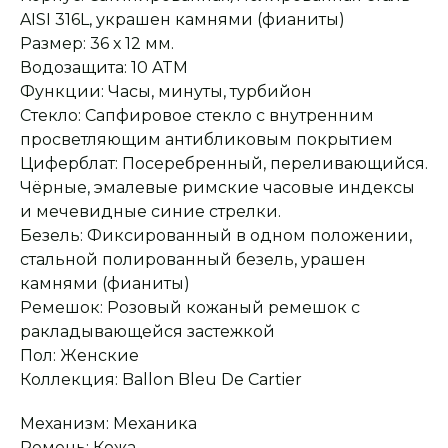
AISI 316L, украшен камнями (фианиты)
Размер: 36 х 12 мм.
Водозащита: 10 ATM
Функции: Часы, минуты, турбийон
Стекло: Сапфировое стекло с внутренним
просветляющим антибликовым покрытием
Циферблат: Посеребренный, переливающийся.
Чёрные, эмалевые римские часовые индексы
и мечевидные синие стрелки.
Безель: Фиксированный в одном положении,
стальной полированный безель, урашен
Оплата при получении
Подробная
камнями (фианиты)
консультация
Заказ опласивается
Ответим на все вопросы
Ремешок: Розовый кожаный ремешок с
после примерки и
и поможем с выбором
осмотра товара
ракладывающейся застежкой
Пол: Женские
Коллекция: Ballon Bleu De Cartier
Сервисное
Превосходное исполнение
обслуживание
На все товары
Механизм: Механика
распространяется
Реплики только
гарантийные
от ведущих и именитых
Ремень: Кожа