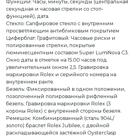
Функции: Часы, минуты, секунды (центральная
секундная и часовая стрелки со стоп-
функцией), дата.
Стекло: Сапфировое стекло с внутренним
просветляющим антибликовым покрытием
Циферблат: Графитовый. Часовые риски и
полированные стрелки, покрытые
люминесцентным составом Super LumiNova С3.
Окно даты в отметке на 15.00 часов под
увеличительным окном 2,5. Гравировка
маркировки Rolex и серийного номера на
внутреннем ранте.
Безель: Фиксированный в одном положении,
позолоченный полированный рифленный
безель; Гравировка маркировки Rolex (3
Оплата при получении
Подробная
короны Rolex) с внутренней стороны безеля.
консультация
Заказ опласивается
Ответим на все вопросы
после примерки и
и поможем с выбором
Ремешок: Комбинированный (сталь 904L/
осмотра товара
золото) браслет Rolex Jubilee, с двойной
раскладывающейся застёжкой Oysterclasp