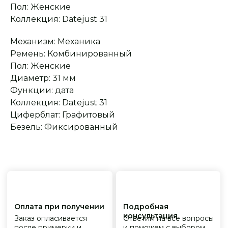
Пол: Женские
Сервисное
Превосходное исполнение
Коллекция: Datejust 31
обслуживание
На все товары
распространяется
Реплики только
гарантийные
от ведущих и именитых
обязательства
Механизм: Механика
фабрик
Ремень: Комбинированный
Пол: Женские
Диаметр: 31 мм
Функции: дата
Коллекция: Datejust 31
Циферблат: Графитовый
Безель: Фиксированный