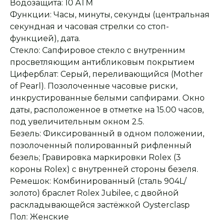
Водозащита: 10 ATM
Функции: Часы, минуты, секунды (центральная
секундная и часовая стрелки со стоп-
функцией), дата.
Стекло: Сапфировое стекло с внутренним
просветляющим антибликовым покрытием
Циферблат: Серый, переливающийся (Mother
of Pearl). Позолоченные часовые риски,
инкрустированные белыми сапфирами. Окно
даты, расположенное в отметке на 15.00 часов,
под увеличительным окном 2.5.
Безель: Фиксированный в одном положении,
позолоченный полированный рифленный
безель; Гравировка маркировки Rolex (3
Оплата при получении
Подробная
короны Rolex) с внутренней стороны безеля.
консультация
Заказ опласивается
Ответим на все вопросы
Ремешок: Комбинированный (сталь 904L/
после примерки и
и поможем с выбором
осмотра товара
золото) браслет Rolex Jubilee, с двойной
раскладывающейся застёжкой Oysterclasp
Пол: Женские