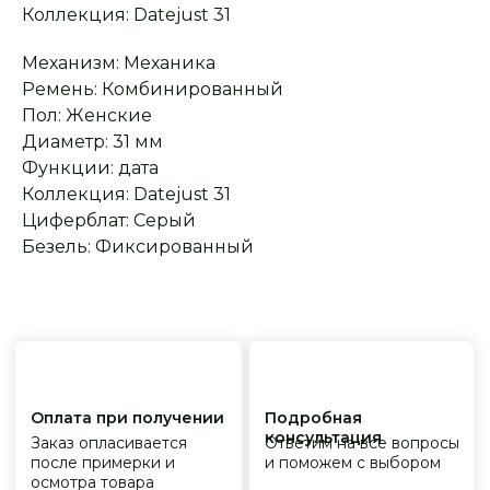
Сервисное
Превосходное исполнение
Коллекция: Datejust 31
обслуживание
На все товары
распространяется
Реплики только
гарантийные
от ведущих и именитых
Механизм: Механика
обязательства
фабрик
Ремень: Комбинированный
Пол: Женские
Диаметр: 31 мм
Функции: дата
Коллекция: Datejust 31
Циферблат: Серый
Безель: Фиксированный