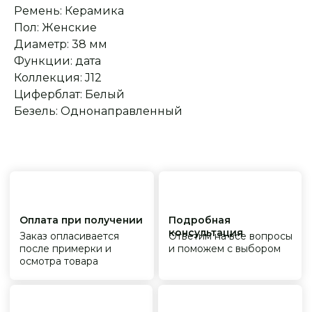
гарантийные
от ведущих и именитых
Ремень: Керамика
обязательства
фабрик
Пол: Женские
Диаметр: 38 мм
Функции: дата
Коллекция: J12
Циферблат: Белый
Безель: Однонаправленный