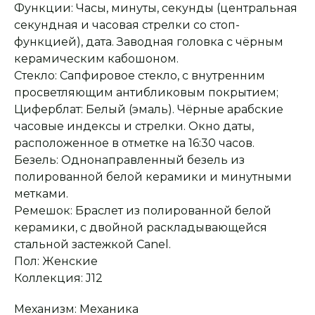
Функции: Часы, минуты, секунды (центральная
секундная и часовая стрелки со стоп-
функцией), дата. Заводная головка с чёрным
керамическим кабошоном.
Стекло: Сапфировое стекло, с внутренним
просветляющим антибликовым покрытием;
Циферблат: Белый (эмаль). Чёрные арабские
часовые индексы и стрелки. Окно даты,
расположенное в отметке на 16:30 часов.
Безель: Однонаправленный безель из
полированной белой керамики и минутными
метками.
Оплата при получении
Подробная
Ремешок: Браслет из полированной белой
консультация
Заказ опласивается
Ответим на все вопросы
после примерки и
и поможем с выбором
керамики, с двойной раскладывающейся
осмотра товара
стальной застежкой Canel.
Пол: Женские
Коллекция: J12
Сервисное
Превосходное исполнение
обслуживание
На все товары
распространяется
Механизм: Механика
Реплики только