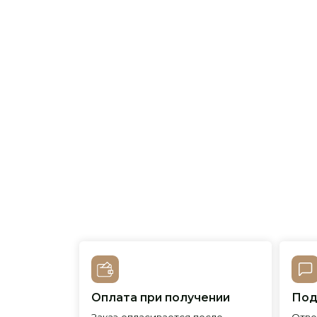
Оплата при получении
Подробна
Заказ опласивается после
Ответим на 
примерки и осмотра товара
и поможем 