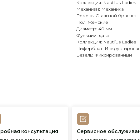
Коллекция: Nautlius Ladies
Механизм: Механика
Ремень: Стальной браслет
Пол: Женские
Диаметр: 40 мм
Функции: дата
Коллекция: Nautlius Ladies
Циферблат: Инкрустирова
Безель: Фиксированный
я консультация
Сервисное обслуживание
Пр
все вопросы
На все товары распространяется
Реп
с выбором
гарантийные обязательства
и и