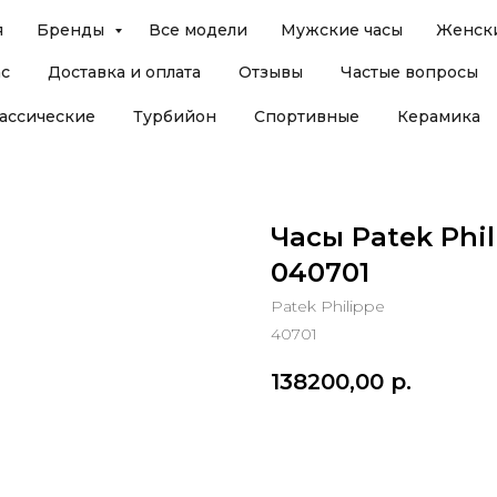
я
Бренды
Все модели
Мужские часы
Женски
ас
Доставка и оплата
Отзывы
Частые вопросы
ассические
Турбийон
Спортивные
Керамика
Часы Patek Phil
040701
Patek Philippe
40701
138200,00
р.
В корзину