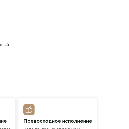
нный
евосходное исполнение
лики только от ведущих
менитых фабрик