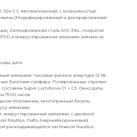
al. 324 S C Автоматический, с возможностью
пружины (Модифицированный и декорированный
ии, Сатинированная сталь AISI 316L, покрытая
PVD и инкрустированная алмазами (алмазы из
нды, дата.
ый алмазами. Часовые риски в апертуре 12-18-
нные багетами сапфира. Полированные стрелки,
оставом Super LumiNova С1 + С3. Окно даты,
 15.00 часов.
одном положении, многогранный безель,
усу алмазами.
, инкрустированный алмазами, с двойной
й Nautilus. Либо (черный/коричневый)
й раскладывающейся застежкой Nautilus.