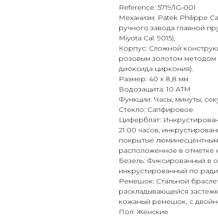
Reference: 5719/1G-001
Механизм: Patek Philippe C
ручного завода главной 
Miyota Cal. 9015);
Корпус: Сложной конструкц
розовым золотом методом 
диоксида циркония).
Размер: 40 х 8,8 мм.
Водозащита: 10 ATM
Функции: Часы, минуты, секу
Стекло: Сапфировое.
Циферблат: Инкрустированн
21:00 часов, инкрустирова
покрытые люминесцентным с
расположенное в отметке на
Безель: Фиксированный в 
инкрустированный по ради
Ремешок: Стальной браслет
раскладывающейся застежко
кожаный ремешок, с двойно
Пол: Женские