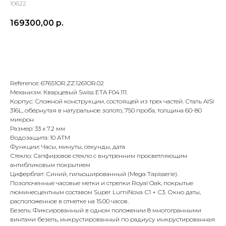
10622
169300,00
р.
В корзину
Reference: 67651OR.ZZ.1261OR.02
Механизм: Кварцевый Swiss ETA F04.111.
Корпус: Сложной конструкции, состоящей из трех частей. Сталь AISI
316L, обёрнутая в натуральное золото, 750 проба, толщина 60-80
микрон
Размер: 33 х 7.2 мм
Водозащита: 10 ATM
Функции: Часы, минуты, секунды, дата
Стекло: Сапфировое стекло с внутренним просветляющим
антибликовым покрытием
Циферблат: Синий, гильошированный (Mega Tapisserie).
Позолоченные часовые метки и стрелки Royal Oak, покрытые
люминесцентным составом Super LumiNova С1 + С3. Окно даты,
расположенное в отметке на 15.00 часов.
Безель: Фиксированный в одном положении 8 многогранными
винтами безель, инкрустированный по радиусу инкрустированная