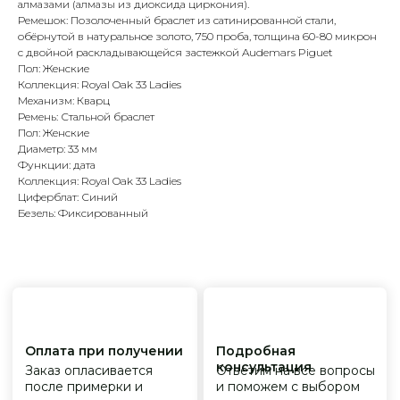
алмазами (алмазы из диоксида циркония).
Ремешок: Позолоченный браслет из сатинированной стали,
Оплата при получении
Подробная
консультация
обёрнутой в натуральное золото, 750 проба, толщина 60-80 микрон
Заказ опласивается
Ответим на все вопросы
после примерки и
и поможем с выбором
с двойной раскладывающейся застежкой Audemars Piguet
осмотра товара
Пол: Женские
Коллекция: Royal Oak 33 Ladies
Механизм: Кварц
Ремень: Стальной браслет
Сервисное
Превосходное исполнение
Пол: Женские
обслуживание
На все товары
Диаметр: 33 мм
распространяется
Реплики только
гарантийные
Функции: дата
от ведущих и именитых
обязательства
фабрик
Коллекция: Royal Oak 33 Ladies
Циферблат: Синий
Безель: Фиксированный