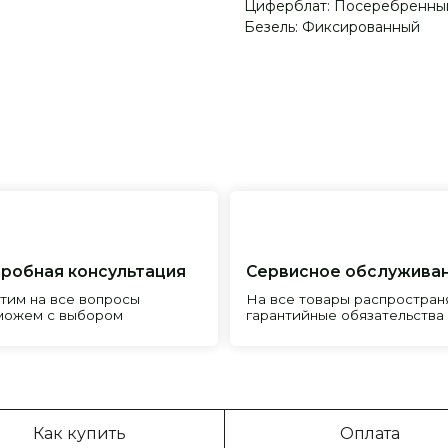
Циферблат: Посеребренны
Безель: Фиксированный
я консультация
Сервисное обслуживание
Пр
все вопросы
На все товары распространяется
Реп
с выбором
гарантийные обязательства
и и
Как купить
Оплата