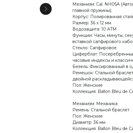
Механизм: Cal. NH05A (Авт
главной пружины);
Корпус: Полированная сталь 
Размер: 36 х 12 мм.
Водозащита: 10 ATM
Функции: Часы, минуты, се
вставкой сапфирового каб
Стекло: Сапфировое
Циферблат: Посеребренный
часовые индексы и классич
Безель: Фиксированный в 
Ремешок: Стальной браслет
двойной раскладывающейся 
Пол: Женские
Коллекция: Ballon Bleu de Ca
Механизм: Механика
Ремень: Стальной браслет
Пол: Женские
Диаметр: 36 мм
Коллекция: Ballon Bleu de Ca