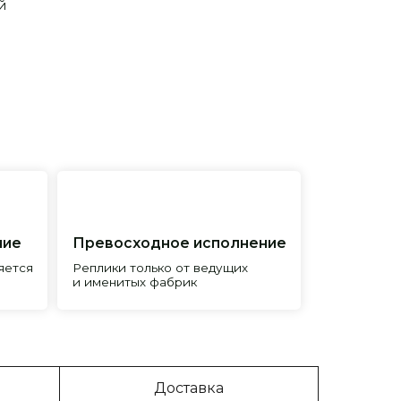
й
евосходное исполнение
лики только от ведущих
менитых фабрик
Доставка