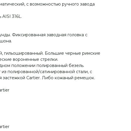
оматический, с возможностью ручного завода
AISI 316L.
кунды. Фиксированная заводная головка с
ошона.
, гильошированный. Большие черные римские
еские вороненные стрелки.
одном положении полированный безель.
 из полированной/сатинированной стали, с
застежкой Cartier. Либо кожаный ремешок.
rtier
rtier