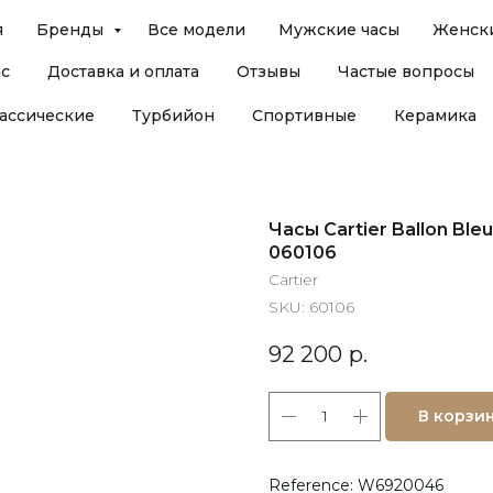
я
Бренды
Все модели
Мужские часы
Женски
ас
Доставка и оплата
Отзывы
Частые вопросы
ассические
Турбийон
Спортивные
Керамика
Часы Cartier Ballon Bl
060106
Cartier
SKU:
60106
92 200
р.
В корзи
Reference: W6920046