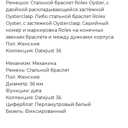
Ремешок: Стальной браслет Rolex Oyster, с
Оплата при получении
Подробная
консультация
Заказ опласивается
Ответим на все вопросы
двойной раскладывающейся застёжкой
после примерки и
и поможем с выбором
осмотра товара
Oysterclasp. Либо стальной браслет Rolex
Oyster, с застёжкой Oysterclasp. Серийный
номер и маркировка Rolex на конечных
Сервисное
Превосходное исполнение
звеньях браслета и между дужками корпуса.
обслуживание
На все товары
Пол: Женские
распространяется
Реплики только
гарантийные
от ведущих и именитых
Коллекция: Datejust 36
обязательства
фабрик
Механизм: Механика
Ремень: Стальной браслет
Пол: Женские
Диаметр: 36 мм
Функции: дата
Коллекция: Datejust 36
Циферблат: Перламутровый белый
Безель: Фиксированный