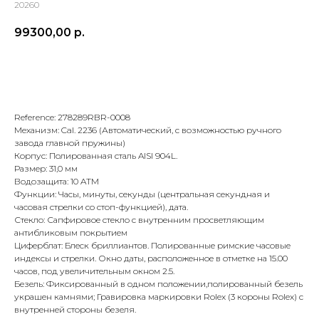
20260
99300,00
р.
В корзину
Reference: 278289RBR-0008
Механизм: Cal. 2236 (Автоматический, с возможностью ручного
завода главной пружины)
Корпус: Полированная сталь AISI 904L.
Размер: 31,0 мм
Водозащита: 10 ATM
Функции: Часы, минуты, секунды (центральная секундная и
часовая стрелки со стоп-функцией), дата.
Стекло: Сапфировое стекло с внутренним просветляющим
антибликовым покрытием
Циферблат: Блеск бриллиантов. Полированные римские часовые
индексы и стрелки. Окно даты, расположенное в отметке на 15.00
часов, под увеличительным окном 2.5.
Безель: Фиксированный в одном положении,полированный безель
украшен камнями; Гравировка маркировки Rolex (3 короны Rolex) с
внутренней стороны безеля.
Оплата при получении
Подробная
консультация