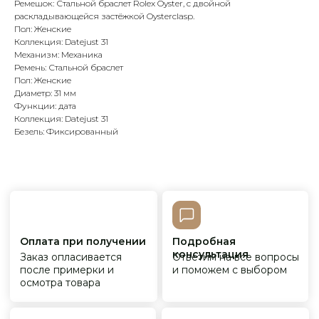
Заказ опласивается
Ответим на все вопросы
Ремешок: Стальной браслет Rolex Oyster, с двойной
после примерки и
и поможем с выбором
раскладывающейся застёжкой Oysterclasp.
осмотра товара
Пол: Женские
Коллекция: Datejust 31
Механизм: Механика
Ремень: Стальной браслет
Сервисное
Превосходное исполнение
Пол: Женские
обслуживание
На все товары
Диаметр: 31 мм
распространяется
Реплики только
гарантийные
от ведущих и именитых
Функции: дата
обязательства
фабрик
Коллекция: Datejust 31
Безель: Фиксированный