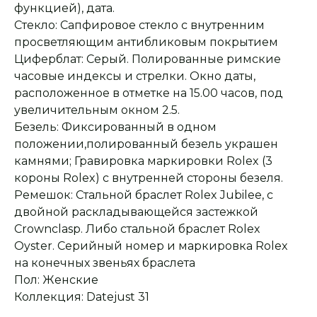
функцией), дата.
Стекло: Сапфировое стекло с внутренним
просветляющим антибликовым покрытием
Циферблат: Серый. Полированные римские
часовые индексы и стрелки. Окно даты,
расположенное в отметке на 15.00 часов, под
увеличительным окном 2.5.
Безель: Фиксированный в одном
положении,полированный безель украшен
камнями; Гравировка маркировки Rolex (3
короны Rolex) с внутренней стороны безеля.
Ремешок: Стальной браслет Rolex Jubilee, с
двойной раскладывающейся застежкой
Оплата при получении
Подробная
консультация
Crownclasp. Либо стальной браслет Rolex
Заказ опласивается
Ответим на все вопросы
после примерки и
и поможем с выбором
Oyster. Серийный номер и маркировка Rolex
осмотра товара
на конечных звеньях браслета
Пол: Женские
Коллекция: Datejust 31
Сервисное
Превосходное исполнение
обслуживание
На все товары