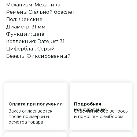
распространяется
Реплики только
Механизм: Механика
гарантийные
от ведущих и именитых
обязательства
фабрик
Ремень: Стальной браслет
Пол: Женские
Диаметр: 31 мм
Функции: дата
Коллекция: Datejust 31
Циферблат: Серый
Безель: Фиксированный