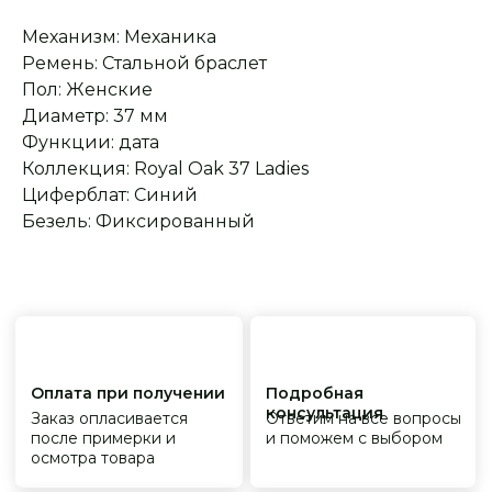
обслуживание
На все товары
распространяется
Реплики только
Механизм: Механика
гарантийные
от ведущих и именитых
обязательства
фабрик
Ремень: Стальной браслет
Пол: Женские
Диаметр: 37 мм
Функции: дата
Коллекция: Royal Oak 37 Ladies
Циферблат: Синий
Безель: Фиксированный