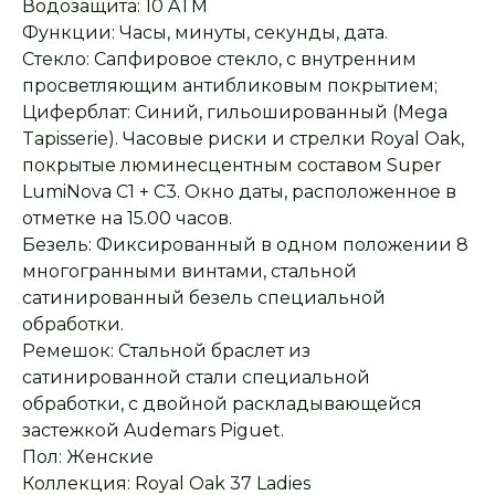
Водозащита: 10 ATM
Функции: Часы, минуты, секунды, дата.
Стекло: Сапфировое стекло, с внутренним
просветляющим антибликовым покрытием;
Циферблат: Синий, гильошированный (Mega
Tapisserie). Часовые риски и стрелки Royal Oak,
покрытые люминесцентным составом Super
LumiNova С1 + С3. Окно даты, расположенное в
отметке на 15.00 часов.
Безель: Фиксированный в одном положении 8
многогранными винтами, стальной
сатинированный безель специальной
обработки.
Ремешок: Стальной браслет из
Оплата при получении
Подробная
консультация
Заказ опласивается
Ответим на все вопросы
сатинированной стали специальной
после примерки и
и поможем с выбором
осмотра товара
обработки, с двойной раскладывающейся
застежкой Audemars Piguet.
Пол: Женские
Коллекция: Royal Oak 37 Ladies
Сервисное
Превосходное исполнение