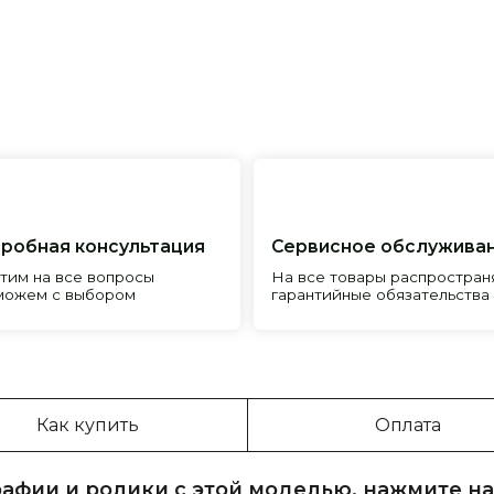
я консультация
Сервисное обслуживание
Пр
все вопросы
На все товары распространяется
Реп
с выбором
гарантийные обязательства
и и
Как купить
Оплата
афии и ролики с этой моделью, нажмите на