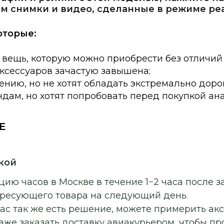
м снимки и видео, сделанные в режиме ре
оторые:
 вещь, которую можно приобрести без отличий
аксессуаров зачастую завышена;
нию, но не хотят обладать экстремально доро
дам, но хотят попробовать перед покупкой ан
E
кой
ию часов в Москве в течение 1−2 часа после з
ересующего товара на следующий день.
ас так же есть решение, можете примерить ак
аже заказать доставку авиакурьером, чтобы п