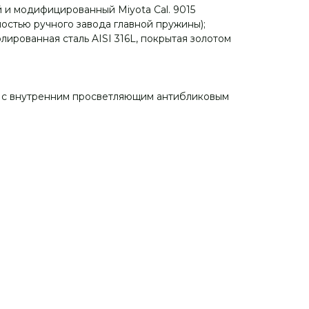
и модифицированный Miyota Cal. 9015
остью ручного завода главной пружины);
ированная сталь AISI 316L, покрытая золотом
о с внутренним просветляющим антибликовым