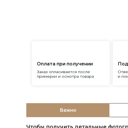
Оплата при получении
Подробна
Заказ опласивается после
Ответим на 
примерки и осмотра товара
и поможем 
Важно
Чтобы получить детальные фотогр