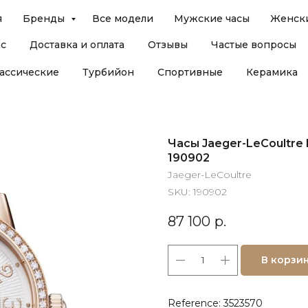
я
Бренды
Все модели
Мужские часы
Женски
ас
Доставка и оплата
Отзывы
Частые вопросы
ассические
Турбийон
Спортивные
Керамика
Часы Jaeger-LeCoultre
190902
Jaeger-LeCoultre
SKU:
190902
87 100
р.
В корзи
Reference: 3523570