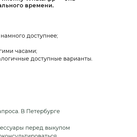
ального времени.
 намного доступнее;
гими часами;
алогичные доступные варианты.
апроса. В Петербурге
сессуары перед выкупом
роконсультироваться