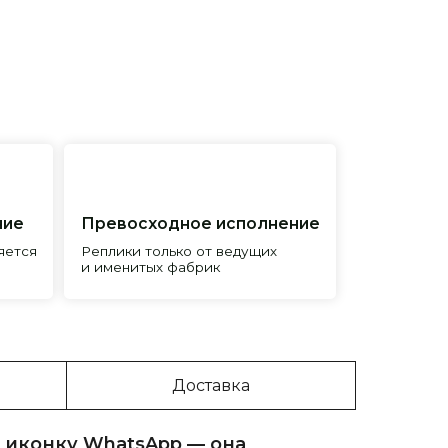
евосходное исполнение
лики только от ведущих
менитых фабрик
Доставка
 иконку WhatsApp — она