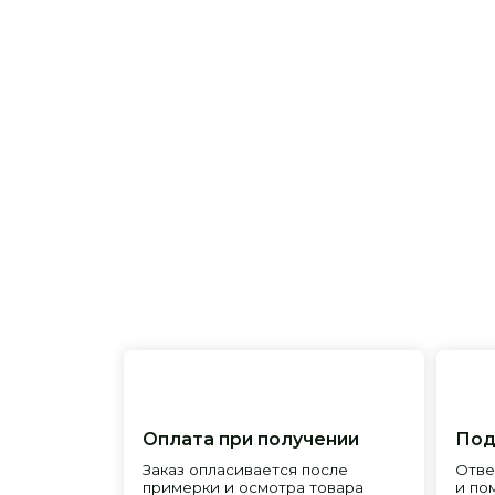
Оплата при получении
Подробна
Заказ опласивается после
Ответим на 
примерки и осмотра товара
и поможем 