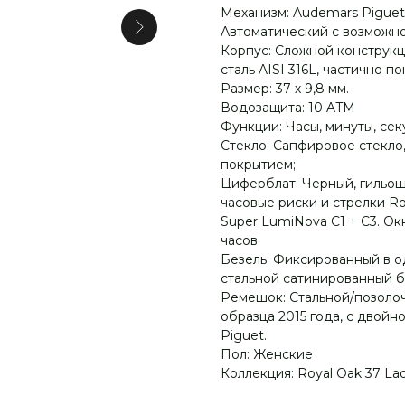
Механизм: Audemars Piguet 
Автоматический с возможно
Корпус: Сложной конструкц
сталь AISI 316L, частично 
Размер: 37 х 9,8 мм.
Водозащита: 10 ATM
Функции: Часы, минуты, сек
Стекло: Сапфировое стекл
покрытием;
Циферблат: Черный, гильош
часовые риски и стрелки R
Super LumiNova С1 + С3. Ок
часов.
Безель: Фиксированный в 
стальной сатинированный б
Ремешок: Стальной/позолоч
образца 2015 года, с двой
Piguet.
Пол: Женские
Коллекция: Royal Oak 37 Lad