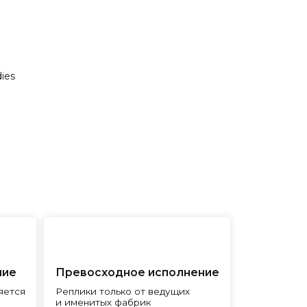
ies
евосходное исполнение
лики только от ведущих
менитых фабрик