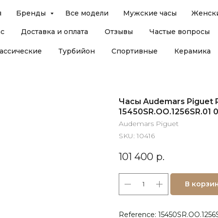
я
Бренды
Все модели
Мужские часы
Женски
ас
Доставка и оплата
Отзывы
Частые вопросы
ассические
Турбийон
Спортивные
Керамика
Часы Audemars Piguet 
15450SR.OO.1256SR.01 
Audemars Piguet
SKU:
10416
101 400
р.
В корзи
Reference: 15450SR.OO.1256