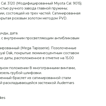
Cal. 3120 (Модифицированный Miyota Cal. 9015).
стью ручного завода главной пружины;
ии, состоящей из трех частей. Сатинированная
покрытая розовым золотом методом PVD.
унды, дата.
о, с внутренним просветляющим антибликовым
ированный (Mega Tapisserie). Позолоченные
oyal Oak, покрытые люминесцентным составом
но даты, расположенное в отметке на 15.00
одном положении 8 многогранными винтами,
езель грубой шлифовки.
енный браслет из сатинированной стали
ной раскладывающейся застежкой Audemars
ies