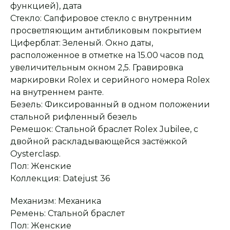
функцией), дата
Стекло: Сапфировое стекло с внутренним
просветляющим антибликовым покрытием
Циферблат: Зеленый. Окно даты,
расположенное в отметке на 15.00 часов под
увеличительным окном 2,5. Гравировка
маркировки Rolex и серийного номера Rolex
на внутреннем ранте.
Безель: Фиксированный в одном положении
стальной рифленный безель
Ремешок: Стальной браслет Rolex Jubilee, с
Оплата при получении
Подробная
консультация
Заказ опласивается
Ответим на все вопросы
двойной раскладывающейся застёжкой
после примерки и
и поможем с выбором
Oysterclasp.
осмотра товара
Пол: Женские
Коллекция: Datejust 36
Сервисное
Превосходное исполнение
обслуживание
Механизм: Механика
На все товары
распространяется
Реплики только
Ремень: Стальной браслет
гарантийные
от ведущих и именитых
обязательства
фабрик
Пол: Женские