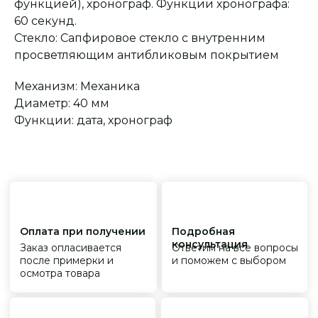
функцией), хронограф. Функции хронографа:
после примерки и
и поможем с выбором
осмотра товара
60 секунд.
Стекло: Сапфировое стекло с внутренним
просветляющим антибликовым покрытием
Сервисное
Превосходное исполнение
обслуживание
На все товары
Механизм: Механика
распространяется
Реплики только
гарантийные
от ведущих и именитых
Диаметр: 40 мм
обязательства
фабрик
Функции: дата, хронограф