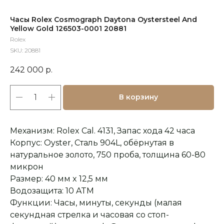
Часы Rolex Cosmograph Daytona Oystersteel And
Yellow Gold 126503-0001 20881
Rolex
SKU:
20881
242 000
р.
В корзину
Механизм: Rolex Cal. 4131, Запас хода 42 часа
Корпус: Oyster, Сталь 904L, обёрнутая в
натуральное золото, 750 проба, толщина 60-80
микрон
Размер: 40 мм x 12,5 мм
Водозащита: 10 ATM
Функции: Часы, минуты, секунды (малая
Оплата при получении
Подробная
секундная стрелка и часовая со стоп-
консультация
Заказ опласивается
Ответим на все вопросы