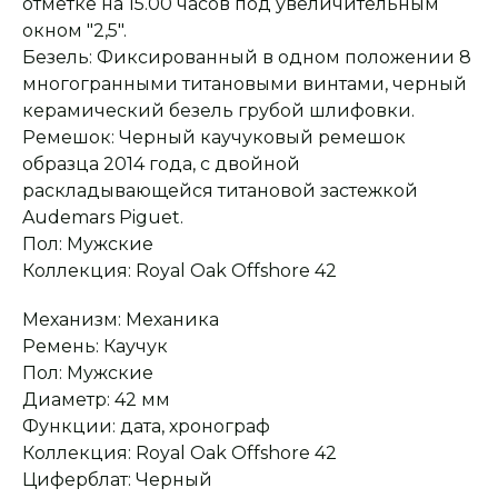
отметке на 15.00 часов под увеличительным
окном "2,5".
Безель: Фиксированный в одном положении 8
Оплата при получении
Подробная
консультация
Заказ опласивается
Ответим на все вопросы
многогранными титановыми винтами, черный
после примерки и
и поможем с выбором
осмотра товара
керамический безель грубой шлифовки.
Ремешок: Черный каучуковый ремешок
образца 2014 года, с двойной
раскладывающейся титановой застежкой
Сервисное
Превосходное исполнение
обслуживание
На все товары
Audemars Piguet.
распространяется
Реплики только
гарантийные
от ведущих и именитых
Пол: Мужские
обязательства
фабрик
Коллекция: Royal Oak Offshore 42
Механизм: Механика
Ремень: Каучук
Пол: Мужские
Диаметр: 42 мм
Функции: дата, хронограф
Коллекция: Royal Oak Offshore 42
Циферблат: Черный