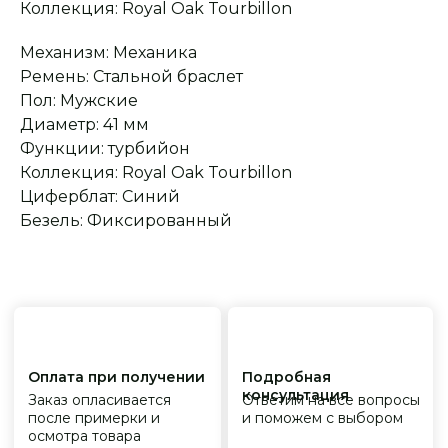
Сервисное
Превосходное исполнение
Коллекция: Royal Oak Tourbillon
обслуживание
На все товары
распространяется
Реплики только
гарантийные
от ведущих и именитых
Механизм: Механика
обязательства
фабрик
Ремень: Стальной браслет
Пол: Мужские
Диаметр: 41 мм
Функции: турбийон
Коллекция: Royal Oak Tourbillon
Циферблат: Синий
Безель: Фиксированный