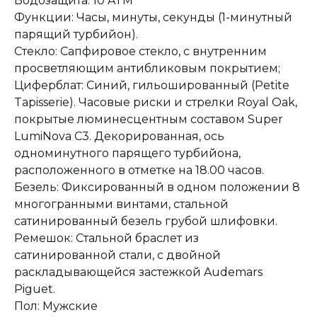
Водозащита: 10 ATM
Функции: Часы, минуты, секунды (1-минутный
парящий турбийон).
Стекло: Сапфировое стекло, с внутренним
просветляющим антибликовым покрытием;
Циферблат: Синий, гильошированный (Petite
Tapisserie). Часовые риски и стрелки Royal Oak,
покрытые люминесцентным составом Super
LumiNova С3. Декорированная, ось
одноминутного парящего турбийона,
расположенного в отметке на 18.00 часов.
Безель: Фиксированный в одном положении 8
многогранными винтами, стальной
сатинированный безель грубой шлифовки.
Ремешок: Стальной браслет из
Оплата при получении
Подробная
консультация
Заказ опласивается
Ответим на все вопросы
сатинированной стали, с двойной
после примерки и
и поможем с выбором
осмотра товара
раскладывающейся застежкой Audemars
Piguet.
Пол: Мужские