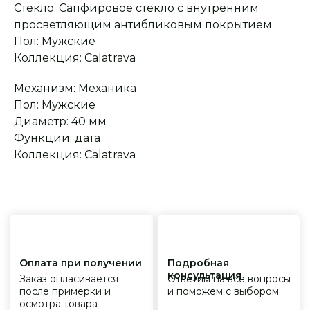
Стекло: Сапфировое стекло с внутренним
Оплата при получении
Подробная
консультация
Заказ опласивается
Ответим на все вопросы
просветляющим антибликовым покрытием
после примерки и
и поможем с выбором
Пол: Мужские
осмотра товара
Коллекция: Calatrava
Механизм: Механика
Сервисное
Превосходное исполнение
обслуживание
Пол: Мужские
На все товары
распространяется
Реплики только
Диаметр: 40 мм
гарантийные
от ведущих и именитых
обязательства
фабрик
Функции: дата
Коллекция: Calatrava