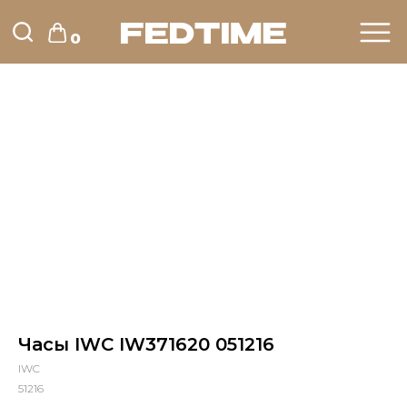
0
Часы IWC IW371620 051216
IWC
51216