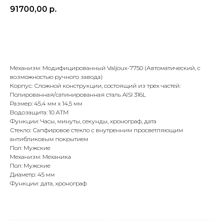
91700,00
р.
В корзину
Механизм: Модифицированный Valjoux-7750 (Автоматический, с
возможностью ручного завода)
Корпус: Сложной конструкции, состоящий из трех частей:
Полированная/сатинированная сталь AISI 316L
Размер: 45,4 мм х 14,5 мм
Водозащита: 10 ATM
Функции: Часы, минуты, секунды, хронограф, дата
Оплата при получении
Подробная
консультация
Стекло: Сапфировое стекло с внутренним просветляющим
Заказ опласивается
Ответим на все вопросы
после примерки и
и поможем с выбором
антибликовым покрытием
осмотра товара
Пол: Мужские
Механизм: Механика
Пол: Мужские
Диаметр: 45 мм
Сервисное
Превосходное исполнение
Функции: дата, хронограф
обслуживание
На все товары
распространяется
Реплики только
гарантийные
от ведущих и именитых
обязательства
фабрик