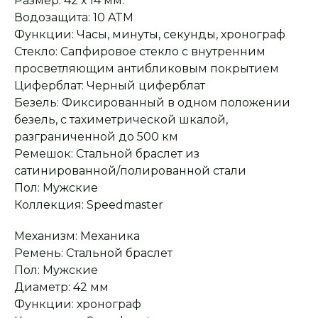
Размер: 42 х 14 мм.
Водозащита: 10 ATM
Функции: Часы, минуты, секунды, хронограф
Стекло: Сапфировое стекло с внутренним
просветляющим антибликовым покрытием
Циферблат: Черный циферблат
Безель: Фиксированный в одном положении
безель, с тахиметрической шкалой,
разграниченной до 500 км
Ремешок: Cтальной браслет из
Оплата при получении
Подробная
консультация
Заказ опласивается
Ответим на все вопросы
сатинированной/полированной стали
после примерки и
и поможем с выбором
осмотра товара
Пол: Мужские
Коллекция: Speedmaster
Механизм: Механика
Сервисное
Превосходное исполнение
обслуживание
На все товары
Ремень: Стальной браслет
распространяется
Реплики только
гарантийные
от ведущих и именитых
Пол: Мужские
обязательства
фабрик
Диаметр: 42 мм
Функции: хронограф