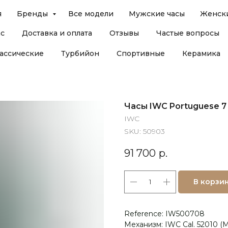
я
Бренды
Все модели
Мужские часы
Женски
ас
Доставка и оплата
Отзывы
Частые вопросы
ассические
Турбийон
Спортивные
Керамика
Часы IWC Portuguese 7
IWC
SKU:
50903
91 700
р.
В корзи
Reference: IW500708
Механизм: IWC Cal. 52010