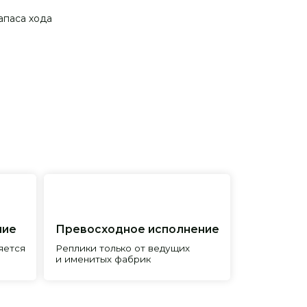
апаса хода
евосходное исполнение
лики только от ведущих
менитых фабрик