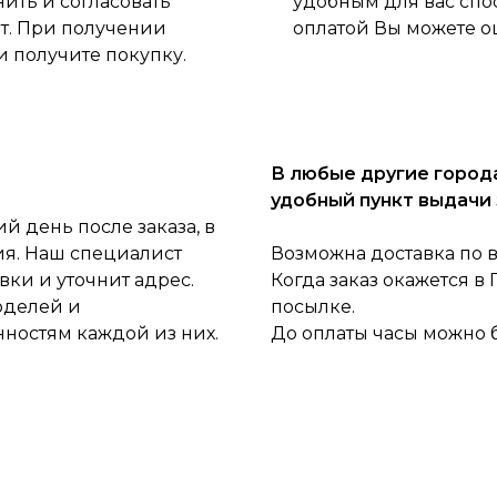
нить и согласовать
удобным для вас спо
ет. При получении
оплатой Вы можете о
и получите покупку.
В любые другие города
удобный пункт выдачи 
 день после заказа, в
ия. Наш специалист
Возможна доставка по 
ки и уточнит адрес.
Когда заказ окажется в
оделей и
посылке.
нностям каждой из них.
До оплаты часы можно 