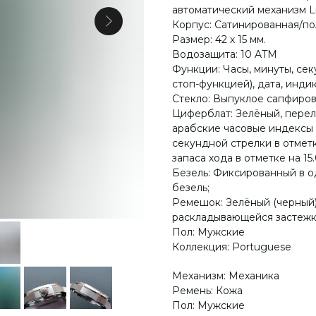
автоматический механизм Li
Корпус: Сатинированная/пол
Размер: 42 х 15 мм.
Водозащита: 10 ATM
Функции: Часы, минуты, сек
стоп-функцией), дата, индик
Стекло: Выпуклое сапфиров
Циферблат: Зелёный, пере
арабские часовые индексы 
секундной стрелки в отметк
запаса хода в отметке на 15
Безель: Фиксированный в 
безель;
Ремешок: Зелёный (черный
раскладывающейся застежк
Пол: Мужские
Коллекция: Portuguese
Механизм: Механика
Ремень: Кожа
Пол: Мужские