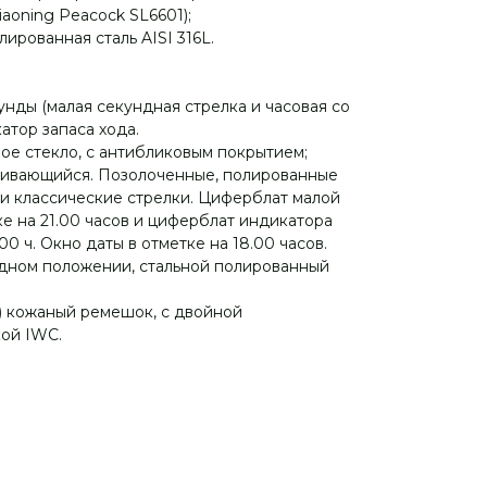
aoning Peacock SL6601);
ированная сталь AISI 316L.
унды (малая секундная стрелка и часовая со
атор запаса хода.
ое стекло, с антибликовым покрытием;
ливающийся. Позолоченные, полированные
и классические стрелки. Циферблат малой
е на 21.00 часов и циферблат индикатора
.00 ч. Окно даты в отметке на 18.00 часов.
одном положении, стальной полированный
) кожаный ремешок, с двойной
ой IWC.