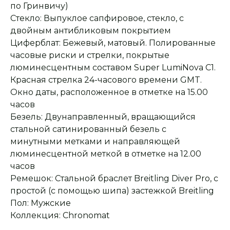
по Гринвичу)
Стекло: Выпуклое сапфировое, стекло, с
двойным антибликовым покрытием
Циферблат: Бежевый, матовый. Полированные
часовые риски и стрелки, покрытые
люминесцентным составом Super LumiNova C1.
Красная стрелка 24-часового времени GMT.
Окно даты, расположенное в отметке на 15.00
часов
Безель: Двунаправленный, вращающийся
стальной сатинированный безель с
минутными метками и направляющей
люминесцентной меткой в отметке на 12.00
Оплата при получении
Подробная
консультация
часов
Заказ опласивается
Ответим на все вопросы
после примерки и
и поможем с выбором
Ремешок: Стальной браслет Breitling Diver Pro, с
осмотра товара
простой (с помощью шипа) застежкой Breitling
Пол: Мужские
Коллекция: Chronomat
Сервисное
Превосходное исполнение
обслуживание
На все товары