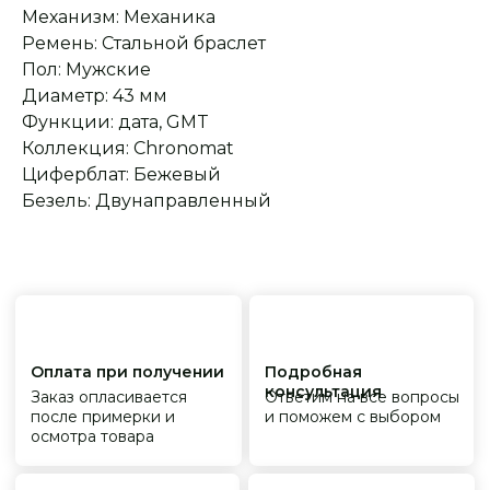
распространяется
Реплики только
Механизм: Механика
гарантийные
от ведущих и именитых
обязательства
фабрик
Ремень: Стальной браслет
Пол: Мужские
Диаметр: 43 мм
Функции: дата, GMT
Коллекция: Chronomat
Циферблат: Бежевый
Безель: Двунаправленный