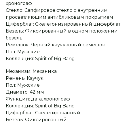
хронограф
Стекло: Сапфировое стекло с внутренним
просветляющим антибликовым покрытием
Циферблат: Скелетонизированный циферблат
Безель: Фиксированный в одном положении
безель
Ремешок: Черный каучуковый ремешок
Оплата при получении
Подробная
консультация
Заказ опласивается
Ответим на все вопросы
Пол: Мужские
после примерки и
и поможем с выбором
осмотра товара
Коллекция: Spirit of Big Bang
Механизм: Механика
Ремень: Каучук
Сервисное
Превосходное исполнение
обслуживание
На все товары
Пол: Мужские
распространяется
Реплики только
гарантийные
от ведущих и именитых
Диаметр: 42 мм
обязательства
фабрик
Функции: дата, хронограф
Коллекция: Spirit of Big Bang
Циферблат: Скелетированный
Безель: Фиксированный