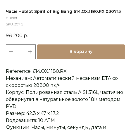
Часы Hublot Spirit of Big Bang 614.OX.1180.RX 030715
Hublot
SKU:
30715
98 200
р.
В корзину
Reference: 614.OX.1180.RX
Механизм: Автоматический механизм ETA со
скоростью 28800 пк/ч
Корпус: Полированная сталь AISI 316L, частично
обвернутая в натуральное золото 18К методом
PVD
Размер: 42.3 х 47 х 17.2
Водозащита: 10 ATM
Функции: Часы, минуты, секунды, дата и