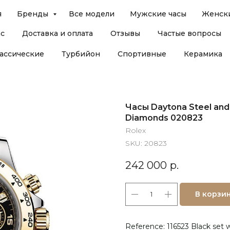
я
Бренды
Все модели
Мужские часы
Женски
ас
Доставка и оплата
Отзывы
Частые вопросы
ассические
Турбийон
Спортивные
Керамика
Часы Daytona Steel and 
Diamonds 020823
Rolex
SKU:
20823
242 000
р.
В корзи
Reference: 116523 Black set