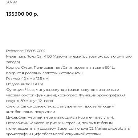
20799
135300,00
р.
В корзину
Reference: 116505-0002
Механизм: Rolex Cal. 4130 (Автоматический, с возможностью ручного
завода)
Корпус: Oyster, Полированная/Сатинированная сталь 904L,
покрытая розовым золотом методом PVD
Размер: 40 мм x 12,5 мм
Водозащита: 10 ATM
Функции: Часы, минуты, секунды (малая секундная стрелка и
часовая со стоп-функцией), хронограф. Функции хронографа: 60
секунд, 30 минут, 12 часов
Стекло: Сапфировое стекло с внутренним просветляющим
антибликовым покрытием
Циферблат: Черный, переливающийся («солнечные лучи»).
Позолоченные часовые риски и стрелки, покрытые белым
люминесцентным составом Super Lumonova C3. Малые циферблаты
хронографа и циферблат малой секундной стрелки,