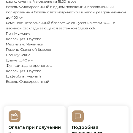
расположенный в отметке на 18.00 часов.
Безель: Фиксированный в одном положении, позолоченный
полированный безель, с тахиметрической шкалой, разграниченной
Оплата при получении
Подробная
до 400 км
консультация
Заказ опласивается
Ответим на все вопросы
Ремешок: Позолоченный браслет Rolex Oyster из стали 904L, с
после примерки и
и поможем с выбором
осмотра товара
двойной раскладывающейся застёжкой Oysterlock.
Пол: Мужские
Коллекция: Daytona
Механизм: Механика
Ремень: Стальной браслет
Сервисное
Превосходное исполнение
обслуживание
На все товары
Пол: Мужские
распространяется
Реплики только
Диаметр: 40 мм
гарантийные
от ведущих и именитых
Функции: дата, хронограф
обязательства
фабрик
Коллекция: Daytona
Циферблат: Черный
Безель: Фиксированный