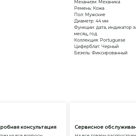
Механизм: Механика
Ремень: Кожа
Пол: Мужские
Диаметр: 44 мм
Функции: дата, индикатор з
месяц, год
Коллекция: Portuguese
Циферблат: Черный
Безель: Фиксированный
я консультация
Сервисное обслуживание
Пр
все вопросы
На все товары распространяется
Реп
с выбором
гарантийные обязательства
и и