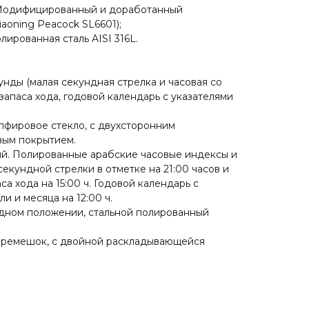
 (Модифицированный и доработанный
aoning Peacock SL6601);
ированная сталь AISI 316L.
унды (малая секундная стрелка и часовая со
запаса хода, годовой календарь с указателями
пфировое стекло, с двухсторонним
ым покрытием.
ый. Полированные арабские часовые индексы и
екундной стрелки в отметке на 21:00 часов и
а хода на 15:00 ч. Годовой календарь с
и и месяца на 12:00 ч.
одном положении, стальной полированный
ремешок, с двойной раскладывающейся