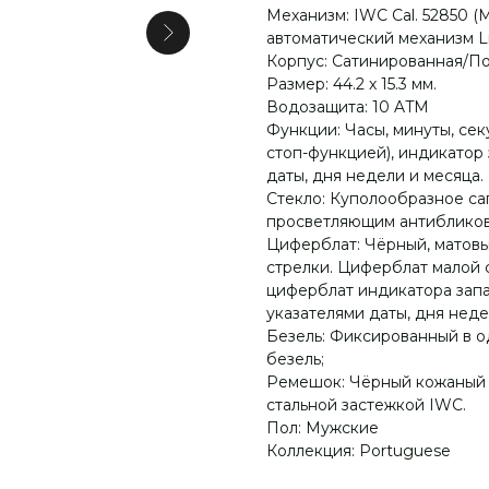
Механизм: IWC Cal. 52850
автоматический механизм Li
Корпус: Сатинированная/Пол
Размер: 44.2 х 15.3 мм.
Водозащита: 10 ATM
Функции: Часы, минуты, сек
стоп-функцией), индикатор 
даты, дня недели и месяца.
Стекло: Куполообразное са
просветляющим антибликов
Циферблат: Чёрный, матов
стрелки. Циферблат малой с
циферблат индикатора запас
указателями даты, дня недел
Безель: Фиксированный в 
безель;
Ремешок: Чёрный кожаный 
стальной застежкой IWC.
Пол: Мужские
Коллекция: Portuguese