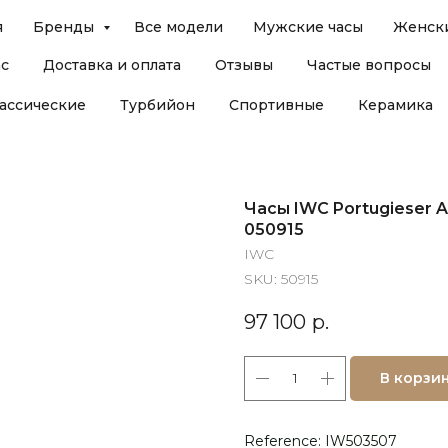
я
Бренды
Все модели
Мужские часы
Женски
ас
Доставка и оплата
Отзывы
Частые вопросы
ассические
Турбийон
Спортивные
Керамика
Часы IWC Portugieser A
050915
IWC
SKU:
50915
97 100
р.
В корзи
Reference: IW503507