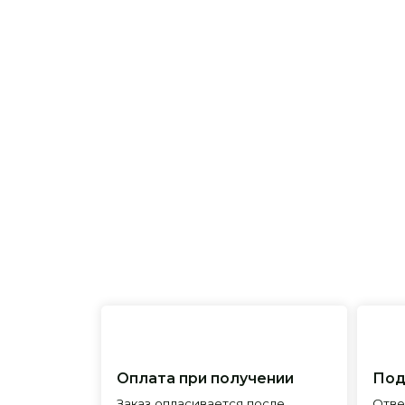
Оплата при получении
Подробна
Заказ опласивается после
Ответим на 
примерки и осмотра товара
и поможем 