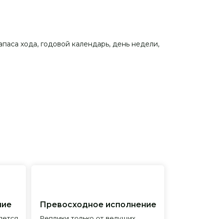
апаса хода, годовой календарь, день недели,
евосходное исполнение
лики только от ведущих
менитых фабрик