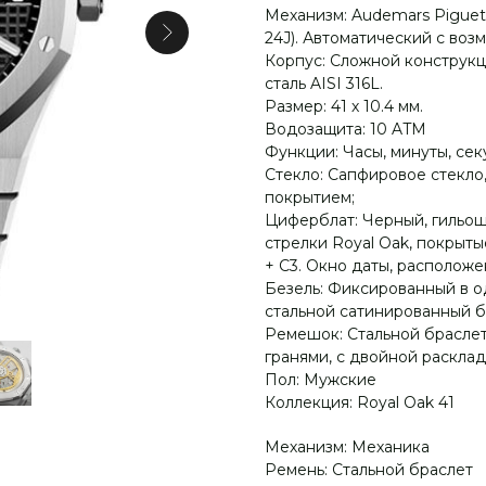
Механизм: Audemars Piguet 
24J). Автоматический с воз
Корпус: Сложной конструкц
сталь AISI 316L.
Размер: 41 х 10.4 мм.
Водозащита: 10 ATM
Функции: Часы, минуты, сек
Стекло: Сапфировое стекл
покрытием;
Циферблат: Черный, гильош
стрелки Royal Oak, покрыт
+ С3. Окно даты, расположен
Безель: Фиксированный в 
стальной сатинированный б
Ремешок: Стальной браслет
гранями, с двойной раскла
Пол: Мужские
Коллекция: Royal Oak 41
Механизм: Механика
Ремень: Стальной браслет