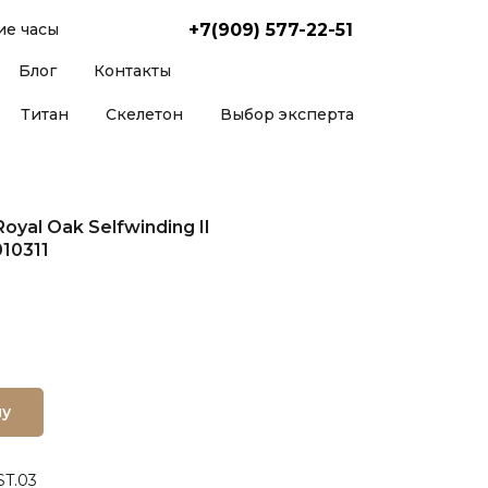
+7(909) 577-22-51
е часы
Блог
Контакты
Титан
Скелетон
Выбор эксперта
yal Oak Selfwinding II
10311
ну
ST.03