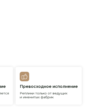
евосходное исполнение
лики только от ведущих
менитых фабрик