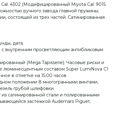
Cal. 4302 (Модифицированный Miyota Cal. 9015
можностью ручного завода главной пружины;
ии, состоящей из трех частей. Сатинированная
унды, дата.
о, с внутренним просветляющим антибликовым
ированный (Mega Tapisserie). Часовые риски и
ые люминесцентным составом Super LumiNova С1
ное в отметке на 15.00 часов.
одном положении 8 многогранными винтами,
езель грубой шлифовки.
 из сатинированной стали и полированными
дывающейся застежкой Audemars Piguet.