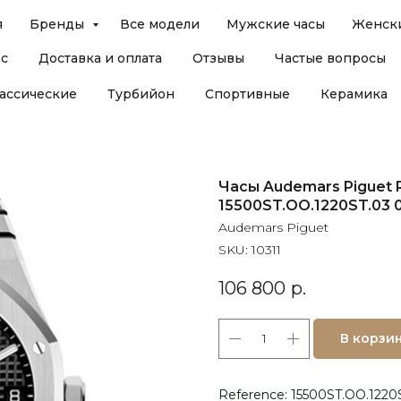
я
Бренды
Все модели
Мужские часы
Женски
ас
Доставка и оплата
Отзывы
Частые вопросы
ассические
Турбийон
Спортивные
Керамика
Часы Audemars Piguet Ro
15500ST.OO.1220ST.03 0
Audemars Piguet
SKU:
10311
106 800
р.
В корзи
Reference: 15500ST.OO.1220