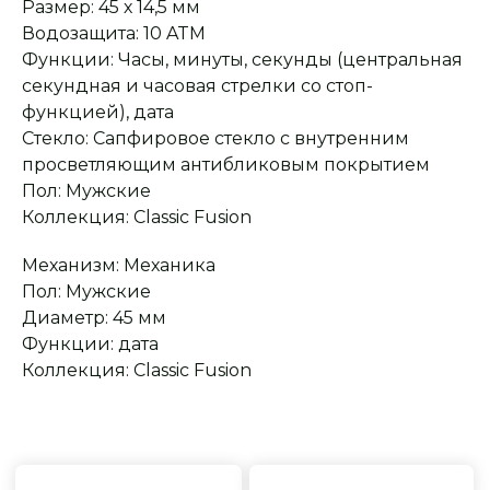
Размер: 45 х 14,5 мм
Водозащита: 10 ATM
Функции: Часы, минуты, секунды (центральная
секундная и часовая стрелки со стоп-
Оплата при получении
Подробная
функцией), дата
консультация
Заказ опласивается
Ответим на все вопросы
Стекло: Сапфировое стекло с внутренним
после примерки и
и поможем с выбором
осмотра товара
просветляющим антибликовым покрытием
Пол: Мужские
Коллекция: Classic Fusion
Сервисное
Превосходное исполнение
обслуживание
На все товары
Механизм: Механика
распространяется
Реплики только
гарантийные
от ведущих и именитых
Пол: Мужские
обязательства
фабрик
Диаметр: 45 мм
Функции: дата
Коллекция: Classic Fusion