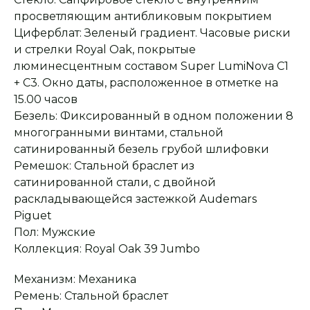
просветляющим антибликовым покрытием
Циферблат: Зеленый градиент. Часовые риски
и стрелки Royal Oak, покрытые
люминесцентным составом Super LumiNova С1
+ С3. Окно даты, расположенное в отметке на
15.00 часов
Безель: Фиксированный в одном положении 8
многогранными винтами, стальной
сатинированный безель грубой шлифовки
Ремешок: Стальной браслет из
сатинированной стали, с двойной
Оплата при получении
Подробная
консультация
Заказ опласивается
Ответим на все вопросы
раскладывающейся застежкой Audemars
после примерки и
и поможем с выбором
осмотра товара
Piguet
Пол: Мужские
Коллекция: Royal Oak 39 Jumbo
Сервисное
Превосходное исполнение
обслуживание
На все товары
Механизм: Механика
распространяется
Реплики только
гарантийные
от ведущих и именитых
Ремень: Стальной браслет
обязательства
фабрик