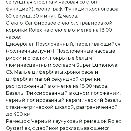
секундная стрелка и часовая со стоп-
функцией), хронограф. Функции хронографа:
60 секунд, 30 минут, 12 часов.
Стекло: Сапфировое стекло, с гравировкой
коронки Rolex на стекле в отметке на 18.00
часов;
Циферблат: Позолоченный, переливающийся
(«солнечные лучи»). Позолоченные часовые
риски и стрелки, покрытые белым
люминесцентным составом Super Lumonova
C3. Малые циферблаты хронографа и
циферблат малой секундной стрелки,
расположенный в отметке на 18.00 часов.
Безель: Фиксированный в одном положении,
черный полированный керамический безель,
с тахиметрической шкалой, разграниченной
до 400 км.
Оплата при получении
Подробная
консультация
Заказ опласивается
Ответим на все вопросы
Ремешок: Черный каучуковый ремешок Rolex
после примерки и
и поможем с выбором
осмотра товара
Oysterflex, с двойной раскладывающейся