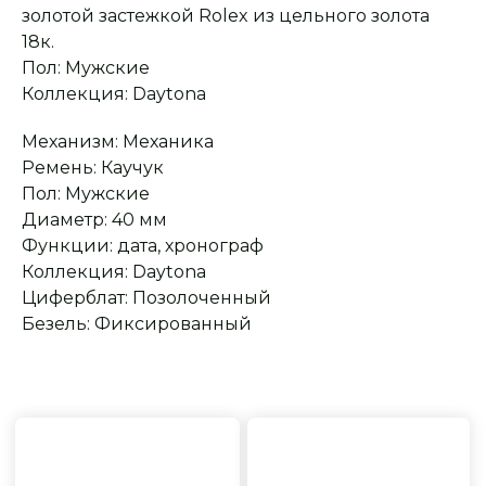
золотой застежкой Rolex из цельного золота
18к.
Сервисное
Превосходное исполнение
Пол: Мужские
обслуживание
На все товары
Коллекция: Daytona
распространяется
Реплики только
гарантийные
от ведущих и именитых
обязательства
фабрик
Механизм: Механика
Ремень: Каучук
Пол: Мужские
Диаметр: 40 мм
Функции: дата, хронограф
Коллекция: Daytona
Циферблат: Позолоченный
Безель: Фиксированный