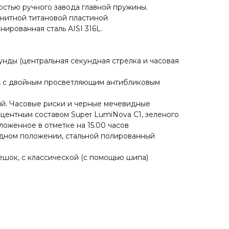
остью ручного завода главной пружины.
нитной титановой пластиной
ированная сталь AISI 316L.
унды (центральная секундная стрелка и часовая
о, с двойным просветляющим антибликовым
ый. Часовые риски и черные мечевидные
центным составом Super LumiNova С1, зеленого
ложенное в отметке на 15.00 часов
одном положении, стальной полированный
шок, с классической (с помощью шипа)