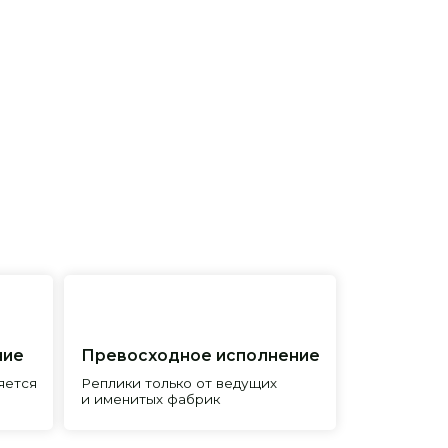
евосходное исполнение
лики только от ведущих
менитых фабрик