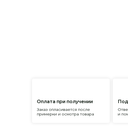
Оплата при получении
Подробна
Заказ опласивается после
Ответим на 
примерки и осмотра товара
и поможем 