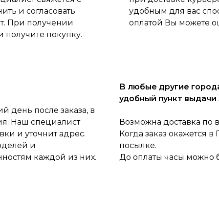
нить и согласовать
удобным для вас спо
ет. При получении
оплатой Вы можете о
и получите покупку.
В любые другие города
удобный пункт выдачи 
 день после заказа, в
ия. Наш специалист
Возможна доставка по 
ки и уточнит адрес.
Когда заказ окажется в
оделей и
посылке.
нностям каждой из них.
До оплаты часы можно 