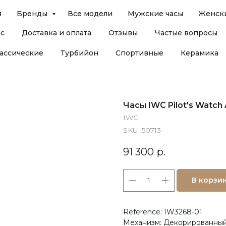
я
Бренды
Все модели
Мужские часы
Женски
ас
Доставка и оплата
Отзывы
Частые вопросы
ассические
Турбийон
Спортивные
Керамика
Часы IWC Pilot's Watch 
IWC
SKU:
50713
91 300
р.
В корзи
Reference: IW3268-01
Механизм: Декорированный 