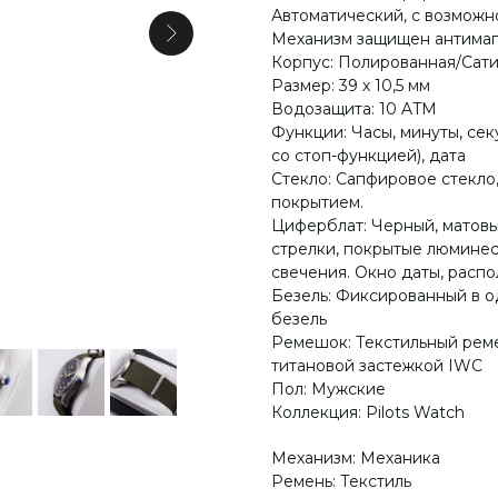
Автоматический, с возможн
Механизм защищен антимаг
Корпус: Полированная/Сатин
Размер: 39 х 10,5 мм
Водозащита: 10 ATM
Функции: Часы, минуты, сек
со стоп-функцией), дата
Стекло: Сапфировое стекл
покрытием.
Циферблат: Черный, матов
стрелки, покрытые люминес
свечения. Окно даты, распо
Безель: Фиксированный в 
безель
Ремешок: Текстильный реме
титановой застежкой IWC
Пол: Мужские
Коллекция: Pilots Watch
Механизм: Механика
Ремень: Текстиль