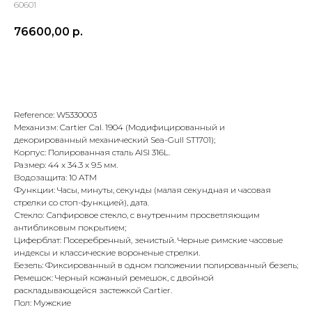
60601
76600,00
р.
В корзину
Reference: W5330003
Механизм: Cartier Cal. 1904 (Модифицированный и
декорированный механический Sea-Gull ST1701);
Корпус: Полированная сталь AISI 316L.
Размер: 44 x 34.3 х 9.5 мм.
Водозащита: 10 ATM
Функции: Часы, минуты, секунды (малая секундная и часовая
стрелки со стоп-функцией), дата.
Стекло: Сапфировое стекло, с внутренним просветляющим
антибликовым покрытием;
Циферблат: Посеребренный, зенистый. Черные римские часовые
индексы и классические вороненые стрелки.
Безель: Фиксированный в одном положении полированный безель;
Ремешок: Черный кожаный ремешок, с двойной
Оплата при получении
Подробная
раскладывающейся застежкой Cartier.
консультация
Заказ опласивается
Ответим на все вопросы
Пол: Мужские
после примерки и
и поможем с выбором