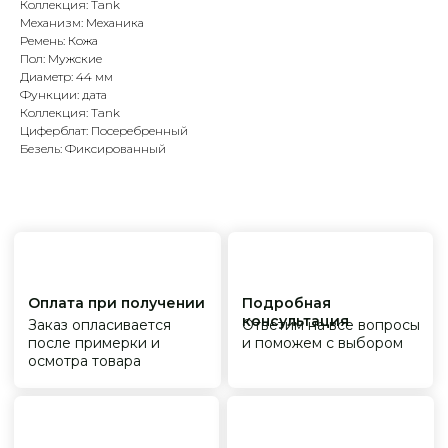
осмотра товара
Коллекция: Tank
Механизм: Механика
Ремень: Кожа
Пол: Мужские
Диаметр: 44 мм
Сервисное
Превосходное исполнение
обслуживание
На все товары
Функции: дата
распространяется
Реплики только
Коллекция: Tank
гарантийные
от ведущих и именитых
Циферблат: Посеребренный
обязательства
фабрик
Безель: Фиксированный