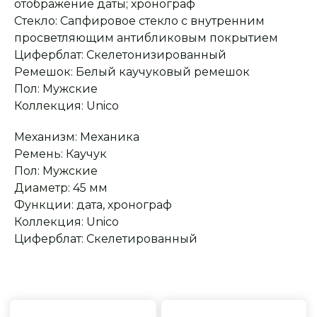
отображение даты; хронограф
Стекло: Сапфировое стекло с внутренним
просветляющим антибликовым покрытием
Циферблат: Скелетонизированный
Оплата при получении
Подробная
Ремешок: Белый каучуковый ремешок
консультация
Заказ опласивается
Ответим на все вопросы
Пол: Мужские
после примерки и
и поможем с выбором
осмотра товара
Коллекция: Unico
Механизм: Механика
Сервисное
Превосходное исполнение
Ремень: Каучук
обслуживание
На все товары
Пол: Мужские
распространяется
Реплики только
гарантийные
от ведущих и именитых
Диаметр: 45 мм
обязательства
фабрик
Функции: дата, хронограф
Коллекция: Unico
Циферблат: Скелетированный