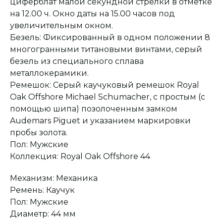
циферблат малой секундной стрелки в отметке
на 12.00 ч. Окно даты на 15.00 часов под
увеличительным окном.
Безель: Фиксированный в одном положении 8
многогранными титановыми винтами, серый
Оплата при получении
Подробная
консультация
безель из специального сплава
Заказ опласивается
Ответим на все вопросы
после примерки и
и поможем с выбором
металлокерамики.
осмотра товара
Ремешок: Серый каучуковый ремешок Royal
Oak Offshore Michael Schumacher, с простым (с
помощью шипа) позолоченным замком
Сервисное
Превосходное исполнение
обслуживание
На все товары
Audemars Piguet и указанием маркировки
распространяется
Реплики только
гарантийные
пробы золота.
от ведущих и именитых
обязательства
фабрик
Пол: Мужские
Коллекция: Royal Oak Offshore 44
Механизм: Механика
Ремень: Каучук
Пол: Мужские
Диаметр: 44 мм