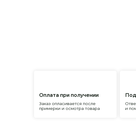
Оплата при получении
Подробна
Заказ опласивается после
Ответим на 
примерки и осмотра товара
и поможем 