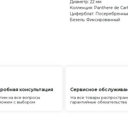
Диаметр: 22 мм
Коллекция: Panthere de Cart
Циферблат: Посеребренны
Безель: Фиксированный
я консультация
Сервисное обслуживание
Пр
все вопросы
На все товары распространяется
Реп
с выбором
гарантийные обязательства
и и