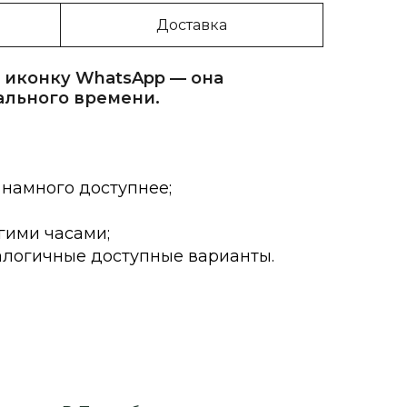
Доставка
 иконку WhatsApp — она
ального времени.
 намного доступнее;
гими часами;
алогичные доступные варианты.