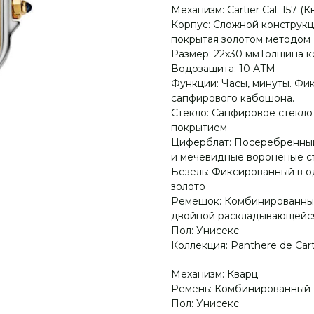
Механизм: Cartier Cal. 157 
Корпус: Сложной конструкци
покрытая золотом методом
Размер: 22х30 ммТолщина к
Водозащита: 10 ATM
Функции: Часы, минуты. Фи
сапфирового кабошона.
Стекло: Сапфировое стекл
покрытием
Циферблат: Посеребренный
и мечевидные вороненые с
Безель: Фиксированный в о
золото
Ремешок: Комбинированный 
двойной раскладывающейся 
Пол: Унисекс
Коллекция: Panthere de Cart
Механизм: Кварц
Ремень: Комбинированный
Пол: Унисекс