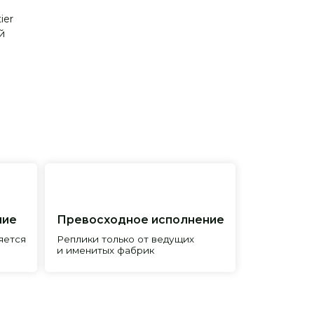
ier
й
евосходное исполнение
лики только от ведущих
менитых фабрик