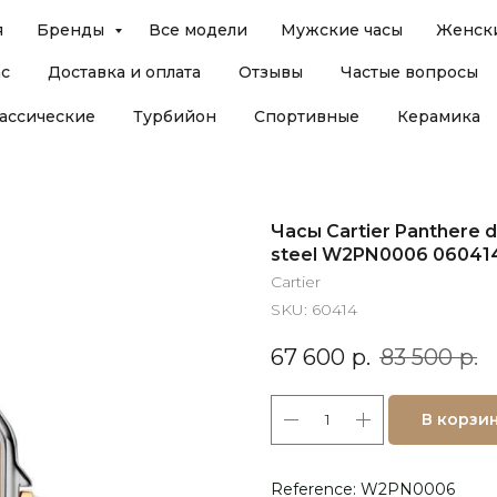
я
Бренды
Все модели
Мужские часы
Женски
ас
Доставка и оплата
Отзывы
Частые вопросы
ассические
Турбийон
Спортивные
Керамика
Часы Cartier Panthere d
steel W2PN0006 06041
Cartier
SKU:
60414
67 600
р.
83 500
р.
В корзи
Reference: W2PN0006