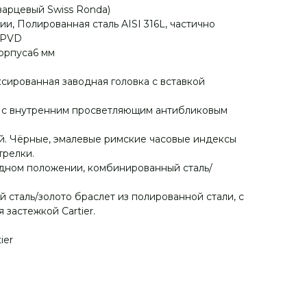
(Кварцевый Swiss Ronda)
и, Полированная сталь AISI 316L, частично
 PVD
орпуса6 мм
ксированная заводная головка с вставкой
о с внутренним просветляющим антибликовым
. Чёрные, эмалевые римские часовые индексы
трелки.
дном положении, комбинированный сталь/
сталь/золото браслет из полированной стали, с
застежкой Cartier.
ier