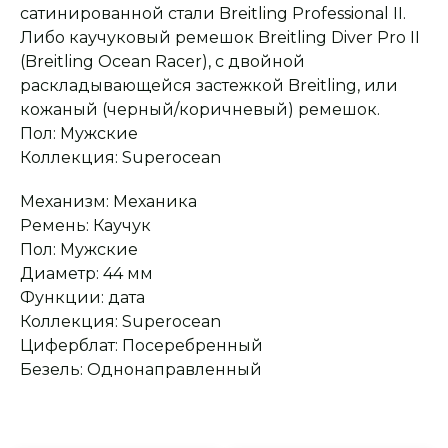
консультация
Заказ опласивается
Ответим на все вопросы
сатинированной стали Breitling Professional II.
после примерки и
и поможем с выбором
осмотра товара
Либо каучуковый ремешок Breitling Diver Pro II
(Breitling Ocean Racer), с двойной
раскладывающейся застежкой Breitling, или
кожаный (черный/коричневый) ремешок.
Сервисное
Превосходное исполнение
обслуживание
На все товары
Пол: Мужские
распространяется
Реплики только
гарантийные
от ведущих и именитых
Коллекция: Superocean
обязательства
фабрик
Механизм: Механика
Ремень: Каучук
Пол: Мужские
Диаметр: 44 мм
Функции: дата
Коллекция: Superocean
Циферблат: Посеребренный
Безель: Однонаправленный