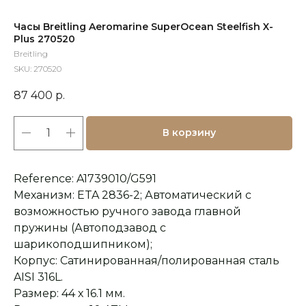
Часы Breitling Aeromarine SuperOcean Steelfish X-
Plus 270520
Breitling
SKU:
270520
87 400
р.
В корзину
Reference: A1739010/G591
Механизм: ETA 2836-2; Автоматический с
возможностью ручного завода главной
пружины (Автоподзавод с
шарикоподшипником);
Корпус: Сатинированная/полированная сталь
AISI 316L.
Размер: 44 х 16.1 мм.