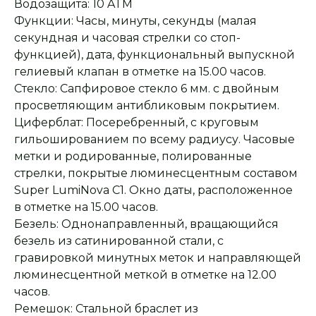
Водозащита: 10 ATM
Функции: Часы, минуты, секунды (малая
секундная и часовая стрелки со стоп-
функцией), дата, функциональный выпускной
гелиевый клапан в отметке на 15.00 часов.
Стекло: Сапфировое стекло 6 мм. с двойным
просветляющим антибликовым покрытием.
Циферблат: Посеребренный, с круговым
гильошированием по всему радиусу. Часовые
метки и родированные, полированные
стрелки, покрытые люминесцентным составом
Super LumiNova С1. Окно даты, расположенное
в отметке на 15.00 часов.
Безель: Однонаправленный, вращающийся
безель из сатинированной стали, с
гравировкой минутных меток и направляющей
люминесцентной меткой в отметке на 12.00
часов.
Ремешок: Стальной браслет из
Оплата при получении
Подробная