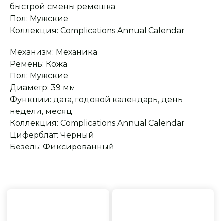
быстрой смены ремешка
Пол: Мужские
Сервисное
Превосходное исполнение
Коллекция: Complications Annual Calendar
обслуживание
На все товары
распространяется
Реплики только
гарантийные
от ведущих и именитых
Механизм: Механика
обязательства
фабрик
Ремень: Кожа
Пол: Мужские
Диаметр: 39 мм
Функции: дата, годовой календарь, день
недели, месяц
Коллекция: Complications Annual Calendar
Циферблат: Черный
Безель: Фиксированный