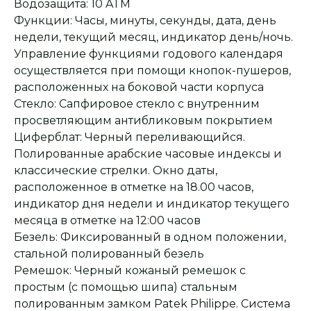
Водозащита: 10 ATM
Функции: Часы, минуты, секунды, дата, день
недели, текущий месяц, индикатор день/ночь.
Управление функциями годового календаря
осуществляется при помощи кнопок-пушеров,
расположенных на боковой части корпуса
Стекло: Сапфировое стекло с внутренним
просветляющим антибликовым покрытием
Циферблат: Черный переливающийся.
Полированные арабские часовые индексы и
классические стрелки. Окно даты,
расположенное в отметке на 18.00 часов,
индикатор дня недели и индикатор текущего
месяца в отметке на 12:00 часов
Безель: Фиксированный в одном положении,
стальной полированный безель
Ремешок: Черный кожаный ремешок с
Оплата при получении
Подробная
консультация
Заказ опласивается
Ответим на все вопросы
простым (с помощью шипа) стальным
после примерки и
и поможем с выбором
осмотра товара
полированным замком Patek Philippe. Система