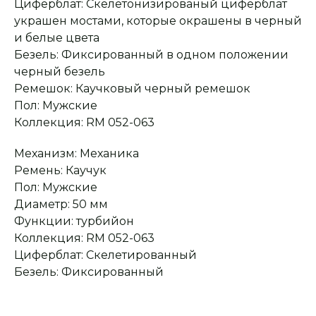
Циферблат: Скелетонизированый циферблат
украшен мостами, которые окрашены в черный
и белые цвета
Безель: Фиксированный в одном положении
черный безель
Ремешок: Каучковый черный ремешок
Оплата при получении
Подробная
консультация
Пол: Мужские
Заказ опласивается
Ответим на все вопросы
после примерки и
и поможем с выбором
Коллекция: RM 052-063
осмотра товара
Механизм: Механика
Ремень: Каучук
Сервисное
Превосходное исполнение
обслуживание
Пол: Мужские
На все товары
распространяется
Реплики только
Диаметр: 50 мм
гарантийные
от ведущих и именитых
обязательства
фабрик
Функции: турбийон
Коллекция: RM 052-063
Циферблат: Скелетированный
Безель: Фиксированный