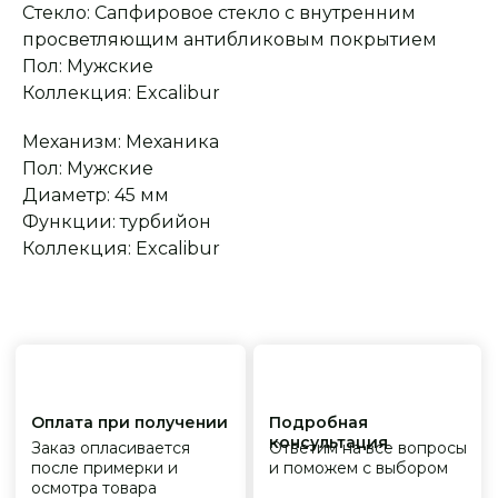
Стекло: Сапфировое стекло с внутренним
Оплата при получении
Подробная
консультация
Заказ опласивается
Ответим на все вопросы
просветляющим антибликовым покрытием
после примерки и
и поможем с выбором
Пол: Мужские
осмотра товара
Коллекция: Excalibur
Механизм: Механика
Сервисное
Превосходное исполнение
обслуживание
Пол: Мужские
На все товары
распространяется
Реплики только
Диаметр: 45 мм
гарантийные
от ведущих и именитых
обязательства
фабрик
Функции: турбийон
Коллекция: Excalibur