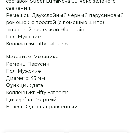
составом Super LumiNova С3, ярко зеленого
Заказ опласивается
Ответим на все вопросы
после примерки и
и поможем с выбором
свечения.
осмотра товара
Ремешок: Двухслойный чёрный парусиновый
ремешок, с простой (с помощью шипа)
титановой застежкой Blancpain.
Сервисное
Превосходное исполнение
обслуживание
На все товары
Пол: Мужские
распространяется
Реплики только
гарантийные
Коллекция: Fifty Fathoms
от ведущих и именитых
обязательства
фабрик
Механизм: Механика
Ремень: Парусин
Пол: Мужские
Диаметр: 45 мм
Функции: дата
Коллекция: Fifty Fathoms
Циферблат: Черный
Безель: Однонаправленный