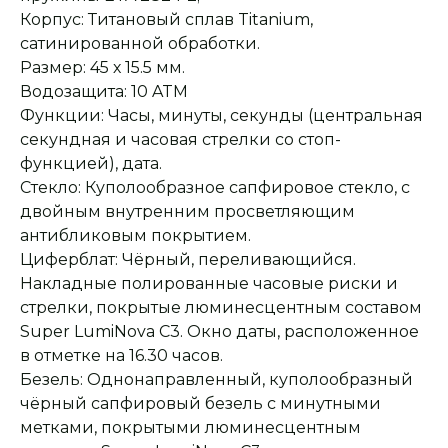
Корпус: Титановый сплав Titanium,
сатинированной обработки.
Размер: 45 х 15.5 мм.
Водозащита: 10 ATM
Функции: Часы, минуты, секунды (центральная
секундная и часовая стрелки со стоп-
функцией), дата.
Стекло: Куполообразное сапфировое стекло, с
двойным внутренним просветляющим
антибликовым покрытием.
Циферблат: Чёрный, переливающийся.
Накладные полированные часовые риски и
стрелки, покрытые люминесцентным составом
Super LumiNova С3. Окно даты, расположенное
в отметке на 16.30 часов.
Безель: Однонаправленный, куполообразный
чёрный сапфировый безель с минутными
метками, покрытыми люминесцентным
Оплата при получении
Подробная
консультация