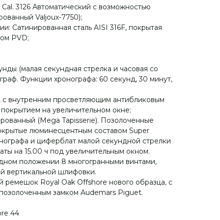
 Cal. 3126 Автоматический с возможностью
ованный Valjoux-7750);
и: Cатинированная сталь AISI 316F, покрытая
дом PVD;
унды (малая секундная стрелка и часовая со
ограф. Функции хронографа: 60 секунд, 30 минут,
о, с внутренним просветляющим антибликовым
покрытием на увеличительном окне;
рованный (Mega Tapisserie). Позолоченные
покрытые люминесцентным составом Super
нографа и циферблат малой секундной стрелки
даты на 15.00 ч под увеличительным окном.
одном положении 8 многогранными винтами,
ой вертикальной шлифовки.
 ремешок Royal Oak Offshore нового образца, с
позолоченным замком Audemars Piguet.
ore 44