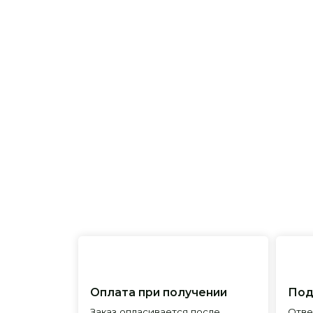
Оплата при получении
Подробна
Заказ опласивается после
Ответим на 
примерки и осмотра товара
и поможем 