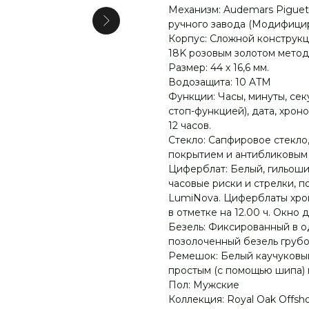
Механизм: Audemars Piguet
ручного завода (Модифицир
Корпус: Сложной конструкци
18K розовым золотом мето
Размер: 44 х 16,6 мм.
Водозащита: 10 ATM
Функции: Часы, минуты, сек
стоп-функцией), дата, хрон
12 часов.
Стекло: Сапфировое стекл
покрытием и антибликовым 
Циферблат: Белый, гильоши
часовые риски и стрелки, 
LumiNova. Циферблаты хро
в отметке на 12.00 ч. Окно 
Безель: Фиксированный в 
позолоченный безель груб
Ремешок: Белый каучуковый
простым (с помощью шипа) 
Пол: Мужские
Коллекция: Royal Oak Offsh