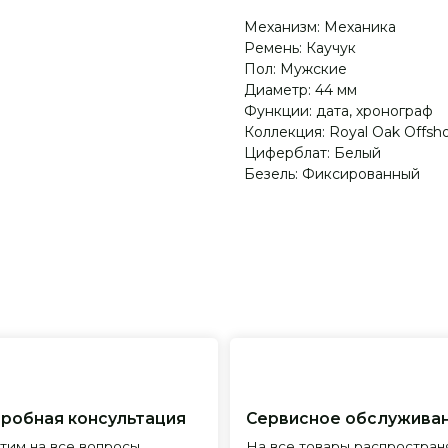
Механизм: Механика
Ремень: Каучук
Пол: Мужские
Диаметр: 44 мм
Функции: дата, хронограф
Коллекция: Royal Oak Offsh
Циферблат: Белый
Безель: Фиксированный
я консультация
Сервисное обслуживание
Пр
все вопросы
На все товары распространяется
Реп
с выбором
гарантийные обязательства
и и