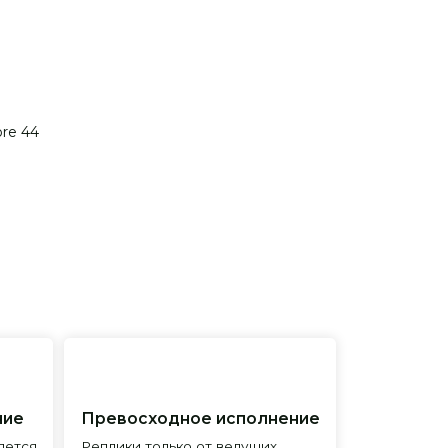
ore 44
евосходное исполнение
лики только от ведущих
менитых фабрик