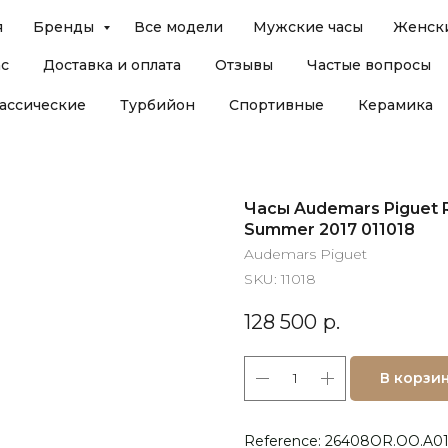
я
Бренды
Все модели
Мужские часы
Женски
ас
Доставка и оплата
Отзывы
Частые вопросы
ассические
Турбийон
Спортивные
Керамика
Часы Audemars Piguet R
Summer 2017 011018
Audemars Piguet
SKU:
11018
128 500
р.
В корзи
Reference: 26408OR.OO.A01