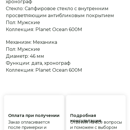
хронограф
Стекло: Сапфировое стекло с внутренним
Оплата при получении
Подробная
консультация
Заказ опласивается
Ответим на все вопросы
просветляющим антибликовым покрытием
после примерки и
и поможем с выбором
осмотра товара
Пол: Мужские
Коллекция: Planet Ocean 600M
Механизм: Механика
Сервисное
Превосходное исполнение
обслуживание
На все товары
Пол: Мужские
распространяется
Реплики только
гарантийные
от ведущих и именитых
Диаметр: 46 мм
обязательства
фабрик
Функции: дата, хронограф
Коллекция: Planet Ocean 600M