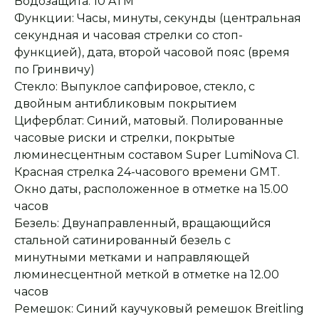
Водозащита: 10 ATM
Функции: Часы, минуты, секунды (центральная
секундная и часовая стрелки со стоп-
функцией), дата, второй часовой пояс (время
по Гринвичу)
Стекло: Выпуклое сапфировое, стекло, с
двойным антибликовым покрытием
Циферблат: Синий, матовый. Полированные
часовые риски и стрелки, покрытые
люминесцентным составом Super LumiNova C1.
Красная стрелка 24-часового времени GMT.
Окно даты, расположенное в отметке на 15.00
часов
Безель: Двунаправленный, вращающийся
стальной сатинированный безель с
минутными метками и направляющей
люминесцентной меткой в отметке на 12.00
Оплата при получении
Подробная
консультация
Заказ опласивается
Ответим на все вопросы
часов
после примерки и
и поможем с выбором
осмотра товара
Ремешок: Синий каучуковый ремешок Breitling