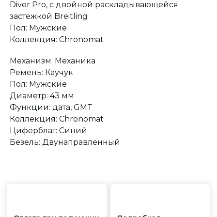
Diver Pro, с двойной раскладывающейся
застежкой Breitling
Пол: Мужские
Сервисное
Превосходное исполнение
обслуживание
На все товары
Коллекция: Chronomat
распространяется
Реплики только
гарантийные
от ведущих и именитых
обязательства
фабрик
Механизм: Механика
Ремень: Каучук
Пол: Мужские
Диаметр: 43 мм
Функции: дата, GMT
Коллекция: Chronomat
Циферблат: Синий
Безель: Двунаправленный