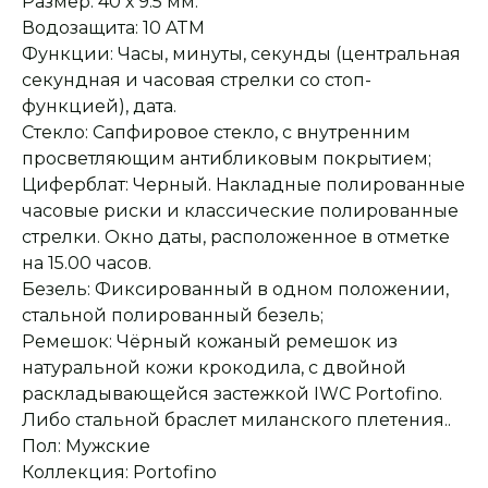
Размер: 40 х 9.5 мм.
Водозащита: 10 ATM
Функции: Часы, минуты, секунды (центральная
секундная и часовая стрелки со стоп-
функцией), дата.
Стекло: Сапфировое стекло, с внутренним
просветляющим антибликовым покрытием;
Циферблат: Черный. Накладные полированные
часовые риски и классические полированные
стрелки. Окно даты, расположенное в отметке
на 15.00 часов.
Безель: Фиксированный в одном положении,
стальной полированный безель;
Ремешок: Чёрный кожаный ремешок из
Оплата при получении
Подробная
консультация
Заказ опласивается
Ответим на все вопросы
натуральной кожи крокодила, с двойной
после примерки и
и поможем с выбором
раскладывающейся застежкой IWC Portofino.
осмотра товара
Либо стальной браслет миланского плетения..
Пол: Мужские
Коллекция: Portofino
Сервисное
Превосходное исполнение
обслуживание