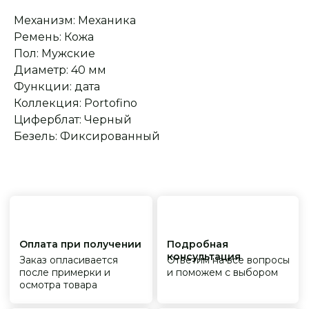
На все товары
распространяется
Реплики только
Механизм: Механика
гарантийные
от ведущих и именитых
обязательства
фабрик
Ремень: Кожа
Пол: Мужские
Диаметр: 40 мм
Функции: дата
Коллекция: Portofino
Циферблат: Черный
Безель: Фиксированный