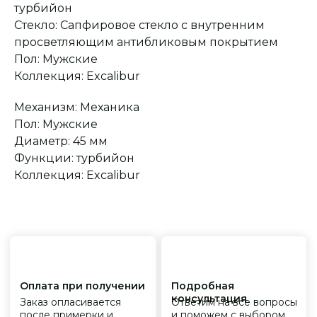
турбийон
Стекло: Сапфировое стекло с внутренним
Оплата при получении
Подробная
консультация
Заказ опласивается
Ответим на все вопросы
просветляющим антибликовым покрытием
после примерки и
и поможем с выбором
осмотра товара
Пол: Мужские
Коллекция: Excalibur
Механизм: Механика
Сервисное
Превосходное исполнение
обслуживание
На все товары
Пол: Мужские
распространяется
Реплики только
гарантийные
от ведущих и именитых
Диаметр: 45 мм
обязательства
фабрик
Функции: турбийон
Коллекция: Excalibur