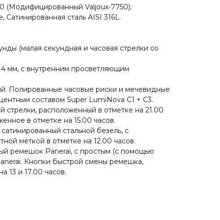
010 (Модифицированный Valjoux-7750);
, Сатинированная сталь AISI 316L.
унды (малая секундная и часовая стрелки со
 4 мм, с внутренним просветляющим
ый. Полированные часовые риски и мечевидные
ентным составом Super LumiNova C1 + C3.
 стрелки, расположенный в отметке на 21.00
женное в отметке на 15.00 часов.
сатинированный стальной безель, с
ой меткой в отметке на 12.00 часов.
й ремешок Panerai, с простым (с помощью
anerai. Кнопки быстрой смены ремешка,
 13 и 17.00 часов.