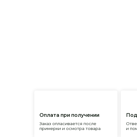
Оплата при получении
Подробна
Заказ опласивается после
Ответим на 
примерки и осмотра товара
и поможем 