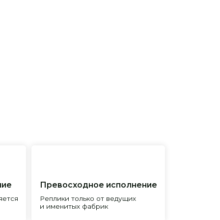
евосходное исполнение
лики только от ведущих
менитых фабрик