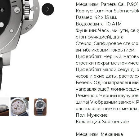
Механизм: Panerai Cal. P.9
Корпус: Luminor Submersible
Размер: 42 х 15 мм.
Водозащита: 10 ATM
Функции: Часы, минуты, сек
стоп-функцией), дата.
Стекло: Сапфировое стекло
антибликовым покрытием;
Циферблат: Черный, матов
стрелки покрытые люминесц
Циферблат малой секундной
часов и окно даты, располо
Безель: Однонаправленный 
направляющей люминесцентн
Ремешок: Черный каучуковы
шипа) V-образным замком P
расположенные в отметках на
Пол: Мужские
Коллекция: Submersible
Механизм: Механика