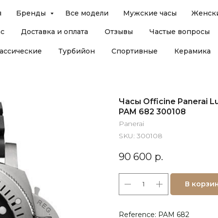
я
Бренды
Все модели
Мужские часы
Женски
ас
Доставка и оплата
Отзывы
Частые вопросы
ассические
Турбийон
Спортивные
Керамика
Часы Officine Panerai L
PAM 682 300108
Panerai
SKU:
300108
90 600
р.
В корзи
Reference: PAM 682